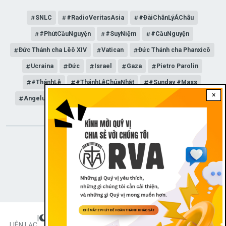
SNLC
#RadioVeritasAsia
#ĐàiChânLýÁChâu
#PhútCầuNguyện
#SuyNiệm
#CầuNguyện
Đức Thánh cha Lêô XIV
Vatican
Đức Thánh cha Phanxicô
Ucraina
Đức
Israel
Gaza
Pietro Parolin
#ThánhLễ
#ThánhLễChúaNhật
#Sunday #Mass
×
Angelus
Đức Giáo hoàng Lêô XIV
General Audience
STAY CONNECTED WITH US!
|
Dark theme
FOOTER
LIÊN LẠC