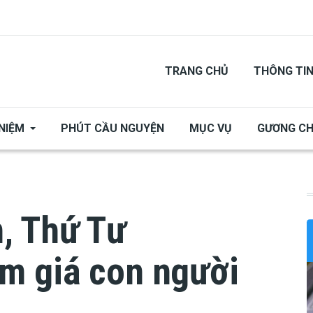
TRANG CHỦ
THÔNG TI
NIỆM
PHÚT CẦU NGUYỆN
MỤC VỤ
GƯƠNG C
, Thứ Tư
m giá con người