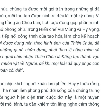
húa, chúng ta được mời gọi trân trọng những gì đã
a, mỗi thụ tạo được sinh ra đều là một kỳ công. Vì
ững hồng ân Chúa ban, tích cực đóng góp phần mình
nở phong phú.
Trong Hiến chế Vui Mừng và Hy Vọng,
 tiếp nối công trình của tạo hóa, làm cho kế hoạch
i được dựng nên theo hình ảnh của Thiên Chúa, đã
ả những gì nó chứa đựng, phải theo lẽ công minh và
on người nhìn nhận Thiên Chúa là Đấng tạo thành vạn
 muôn vật về Người, để khi mọi loài đã quy phục con
toàn cõi đất
”.
ó chịu khi bị người khác làm phiền. Hãy ý thức rằng,
 Tha nhân làm phong phú đời sống của chúng ta, họ
ỗi người hiện diện trên cuộc đời này là một huyền
ười mỗi tánh, ta cần khiêm tốn lắng nghe cảm thông