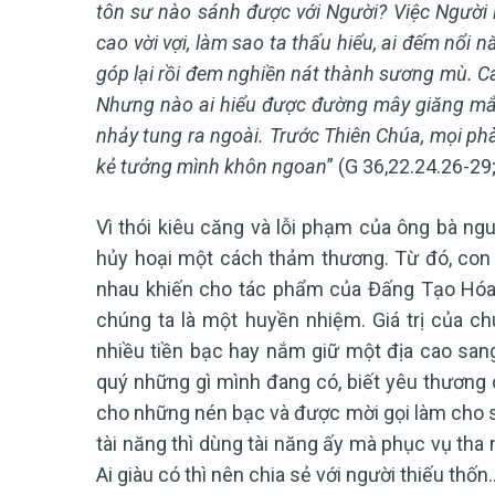
tôn sư nào sánh được với Người? Việc Người 
cao vời vợi, làm sao ta thấu hiểu, ai đếm nổ
góp lại rồi đem nghiền nát thành sương mù. 
Nhưng nào ai hiểu được đường mây giăng mắc.
nhảy tung ra ngoài. Trước Thiên Chúa, mọi p
kẻ tưởng mình khôn ngoan
” (G 36,22.24.26-29;
Vì thói kiêu căng và lỗi phạm của ông bà ng
hủy hoại một cách thảm thương. Từ đó, con ng
nhau khiến cho tác phẩm của Đấng Tạo Hóa 
chúng ta là một huyền nhiệm. Giá trị của 
nhiều tiền bạc hay nắm giữ một địa cao sang,
quý những gì mình đang có, biết yêu thương 
cho những nén bạc và được mời gọi làm cho số 
tài năng thì dùng tài năng ấy mà phục vụ tha
Ai giàu có thì nên chia sẻ với người thiếu thố