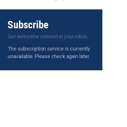
Subscribe
Get awesome content in your inbox.
The subscription service is currently
unavailable. Please check again later.