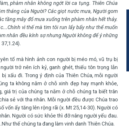
làm, phàm nhân không ngớt lời ca tụng. Thiên Chúa
i năm tháng của Người? Các giọt nước mưa, Người gom
Các tầng mây đổ mưa xuống trên phàm nhân hết thảy.
..Chính vì thế mà tim tôi run lẩy bẩy như thể muốn
hàm nhân đều kính sợ nhưng Người không để ý những
 37,1.24).
uyên tổ mà hình ảnh con người bị méo mó, vũ trụ bị
ười trở nên ích kỷ, ganh ghét, thiếu tôn trọng lẫn
bị xấu đi.
Trong ý định của Thiên Chúa, mỗi người
chúng ta không nằm ở chỗ xinh đẹp hay mạnh khỏe,
 giá trị của chúng ta nằm ở chỗ chúng ta biết trân
chia sẻ với tha nhân. Mỗi người đều được Chúa trao
vốn ấy tăng lên rộng rãi (x. Mt 25,14-30). Người có
 nhân. Người có sức khỏe thì đỡ nâng người yếu đau.
n...Như thế chúng ta đang làm vinh danh Thiên Chúa.