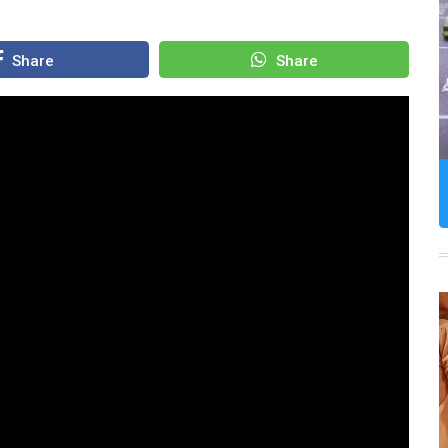
Share
Share