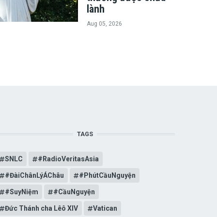
lành
Aug 05, 2026
TAGS
SNLC
#RadioVeritasAsia
#ĐàiChânLýÁChâu
#PhútCầuNguyện
#SuyNiệm
#CầuNguyện
Đức Thánh cha Lêô XIV
Vatican