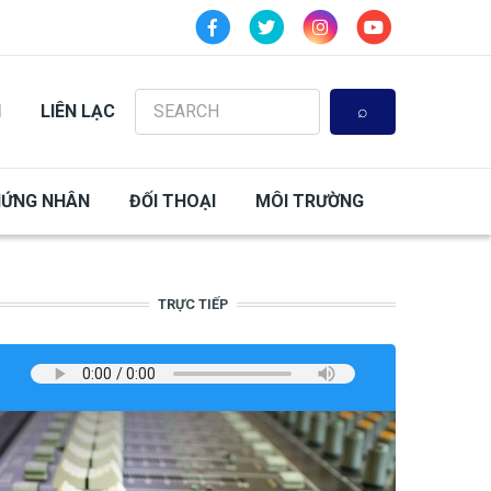
Search
N
LIÊN LẠC
HỨNG NHÂN
ĐỐI THOẠI
MÔI TRƯỜNG
TRỰC TIẾP