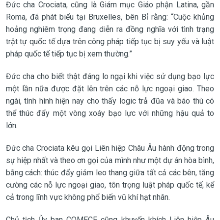
Đức cha Crociata, cũng là Giám mục Giáo phận Latina, gần
Roma, đã phát biểu tại Bruxelles, bên Bỉ rằng: “Cuộc khủng
hoảng nghiêm trọng đang diễn ra đồng nghĩa với tình trạng
trật tự quốc tế dựa trên công pháp tiếp tục bị suy yếu và luật
pháp quốc tế tiếp tục bị xem thường.”
Đức cha cho biết thật đáng lo ngại khi việc sử dụng bạo lực
một lần nữa được đặt lên trên các nỗ lực ngoại giao. Theo
ngài, tình hình hiện nay cho thấy logic trả đũa và báo thù có
thể thúc đẩy một vòng xoáy bạo lực với những hậu quả to
lớn.
Đức cha Crociata kêu gọi Liên hiệp Châu Âu hành động trong
sự hiệp nhất và theo ơn gọi của mình như một dự án hòa bình,
bằng cách: thúc đẩy giảm leo thang giữa tất cả các bên, tăng
cường các nỗ lực ngoại giao, tôn trọng luật pháp quốc tế, kể
cả trong lĩnh vực không phổ biến vũ khí hạt nhân.
Chủ tịch Ủy ban COMECE cũng khuyến khích Liên hiệp Âu