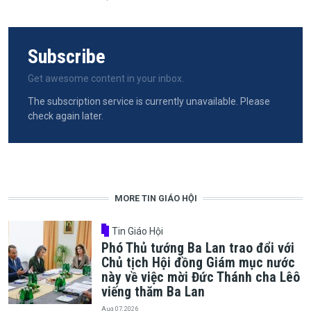
Subscribe
Get awesome content in your inbox.
The subscription service is currently unavailable. Please
check again later.
MORE TIN GIÁO HỘI
Tin Giáo Hội
Phó Thủ tướng Ba Lan trao đổi với
Chủ tịch Hội đồng Giám mục nước
này về việc mời Đức Thánh cha Lêô
viếng thăm Ba Lan
Aug 07, 2026