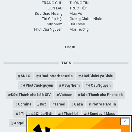
TRANG CHỦ
THÔNG TIN
LIÊN LẠC
TRỰC TIẾP
Đức Giáo Hoàng
Mục Vụ
Tin Giáo Hội
Gương Chứng Nhân
Suy Niệm
Đối Thoại
Phút Cầu Nguyện
Môi Trường
USER ACCOUNT MENU
Log in
TAGS
SNLC
#RadioVeritasAsia
#ĐàiChânLýÁChâu
#PhútCầuNguyện
#SuyNiệm
#CầuNguyện
Đức Thánh cha Lêô XIV
Vatican
Đức Thánh cha Phanxicô
Ucraina
Đức
Israel
Gaza
Pietro Parolin
#ThánhLễChúaNhật
#ThánhLễ
#Sunday #Mass
×
Angelus
Đức Giáo hoàng Lêô XIV
General Audience