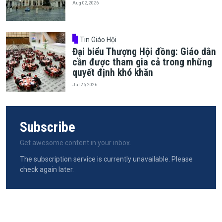
Aug 02, 2026
Tin Giáo Hội
Đại biểu Thượng Hội đồng: Giáo dân
cần được tham gia cả trong những
quyết định khó khăn
Jul 26, 2026
Subscribe
Get awesome content in your inbox.
The subscription service is currently unavailable. Please
check again later.