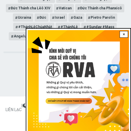
Đức Thánh cha Lêô XIV
Vatican
Đức Thánh cha Phanxicô
Ucraina
Đức
Israel
Gaza
Pietro Parolin
#ThánhLễChúaNhật
#ThánhLễ
#Sunday #Mass
×
Angelus
Đức Giáo hoàng Lêô XIV
General Audience
STAY CONNECTED WITH US!
|
Dark theme
FOOTER
LIÊN LẠC
Radio Veritas Asia © 2023