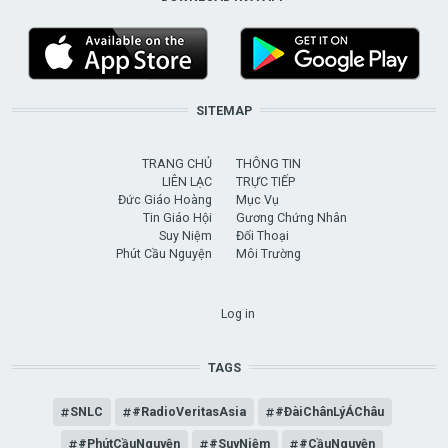
SITEMAP
TRANG CHỦ
THÔNG TIN
LIÊN LẠC
TRỰC TIẾP
Đức Giáo Hoàng
Mục Vụ
Tin Giáo Hội
Gương Chứng Nhân
Suy Niệm
Đối Thoại
Phút Cầu Nguyện
Môi Trường
USER ACCOUNT MENU
Log in
TAGS
SNLC
#RadioVeritasAsia
#ĐàiChânLýÁChâu
#PhútCầuNguyện
#SuyNiệm
#CầuNguyện