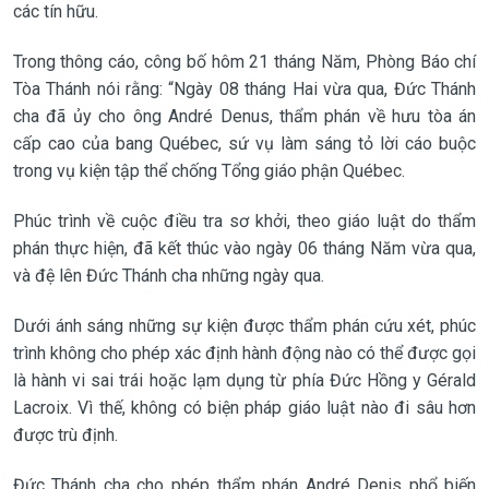
các tín hữu.
Trong thông cáo, công bố hôm 21 tháng Năm, Phòng Báo chí
Tòa Thánh nói rằng: “Ngày 08 tháng Hai vừa qua, Đức Thánh
cha đã ủy cho ông André Denus, thẩm phán về hưu tòa án
cấp cao của bang Québec, sứ vụ làm sáng tỏ lời cáo buộc
trong vụ kiện tập thể chống Tổng giáo phận Québec.
Phúc trình về cuộc điều tra sơ khởi, theo giáo luật do thẩm
phán thực hiện, đã kết thúc vào ngày 06 tháng Năm vừa qua,
và đệ lên Đức Thánh cha những ngày qua.
Dưới ánh sáng những sự kiện được thẩm phán cứu xét, phúc
trình không cho phép xác định hành động nào có thể được gọi
là hành vi sai trái hoặc lạm dụng từ phía Đức Hồng y Gérald
Lacroix. Vì thế, không có biện pháp giáo luật nào đi sâu hơn
được trù định.
Đức Thánh cha cho phép thẩm phán André Denis phổ biến