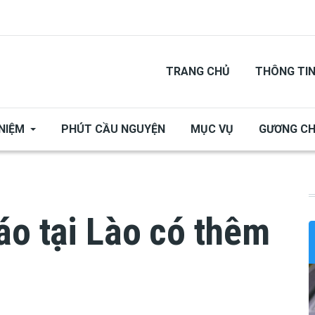
TRANG CHỦ
THÔNG TI
NIỆM
PHÚT CẦU NGUYỆN
MỤC VỤ
GƯƠNG C
áo tại Lào có thêm