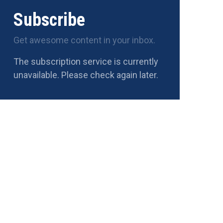
Subscribe
Get awesome content in your inbox.
The subscription service is currently
unavailable. Please check again later.