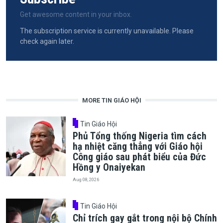
Get awesome content in your inbox.
The subscription service is currently unavailable. Please
check again later.
MORE TIN GIÁO HỘI
Tin Giáo Hội
Phủ Tổng thống Nigeria tìm cách
hạ nhiệt căng thẳng với Giáo hội
Công giáo sau phát biểu của Đức
Hồng y Onaiyekan
Aug 08, 2026
Tin Giáo Hội
Chỉ trích gay gắt trong nội bộ Chính