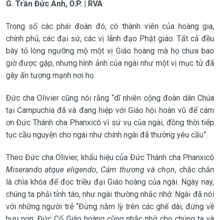
G. Trần Đức Anh, O.P. | RVA
Trong số các phái đoàn đó, có thành viên của hoàng gia,
chính phủ, các đại sứ, các vị lãnh đạo Phật giáo. Tất cả đều
bày tỏ lòng ngưỡng mộ một vị Giáo hoàng mà họ chưa bao
giờ được gặp, nhưng hình ảnh của ngài như một vị mục tử đã
gây ấn tượng mạnh nơi họ.
Đức cha Olivier cũng nói rằng “dĩ nhiên cộng đoàn dân Chúa
tại Campuchia đã và đang hiệp với Giáo hội hoàn vũ để cám
ơn Đức Thánh cha Phanxicô vì sứ vụ của ngài, đồng thời tiếp
tục cầu nguyện cho ngài như chính ngài đã thường yêu cầu”.
Theo Đức cha Olivier, khẩu hiệu của Đức Thánh cha Phanxicô
Miserando atque eligendo
,
Cảm thương và chọn
, chắc chắn
là chìa khóa để đọc triều đại Giáo hoàng của ngài. Ngày nay,
chúng ta phải tỉnh táo, như ngài thường nhắc nhở. Ngài đã nói
với những người trẻ “Đừng nằm lỳ trên các ghế dài, đừng về
hưu non. Đức Cố Giáo hoàng cũng nhắc nhở cho chúng ta và