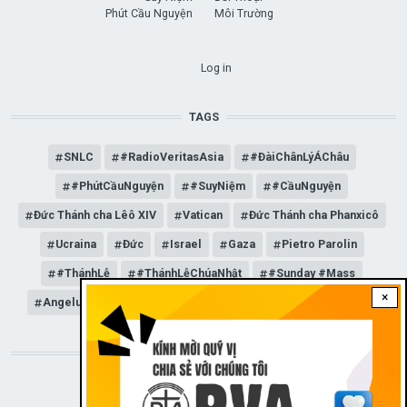
Phút Cầu Nguyện
Môi Trường
USER ACCOUNT MENU
Log in
TAGS
SNLC
#RadioVeritasAsia
#ĐàiChânLýÁChâu
#PhútCầuNguyện
#SuyNiệm
#CầuNguyện
Đức Thánh cha Lêô XIV
Vatican
Đức Thánh cha Phanxicô
Ucraina
Đức
Israel
Gaza
Pietro Parolin
#ThánhLễ
#ThánhLễChúaNhật
#Sunday #Mass
×
Angelus
Đức Giáo hoàng Lêô XIV
General Audience
STAY CONNECTED WITH US!