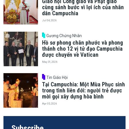
Giáo hội Công giáo và Phật giáo
cùng sánh bước vì lợi ích của nhân
dân Campuchia
Jul 04, 2026
Gương Chứng Nhân
Hồ sơ phong chân phước và phong
thánh cho 12 vị tử đạo Campuchia
được chuyển về Vatican
May 31, 2026
Tin Giáo Hội
Tại Campuchia: Một Mùa Phục sinh
trong tình liên đới: người trẻ được
mời gọi xây dựng hòa bình
Apr 05, 2026
Subscribe