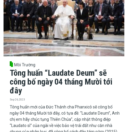
Môi Trường
Tông huấn “Laudate Deum” sẽ
công bố ngày 04 tháng Mười tới
đây
Sep 26, 2023
​​​​​​​Tông huấn mới của Đức Thánh cha Phanxicô sẽ công bố
ngày 04 tháng Mười tới đây, có tựa đề: “Laudate Deum”, Anh
chị em hãy chúc tụng Thiên Chúa”, cập nhật thông điệp
“Laudato sì” của ngài về việc bảo vệ trái đất như căn nhà
chung của nhân loại, đã công bố cách đây tám năm (2015).