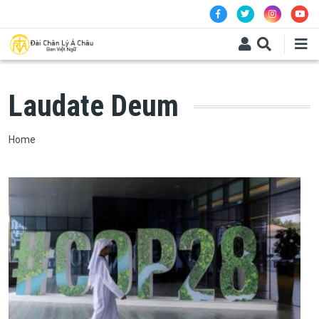
Skip to main content
Laudate Deum
Breadcrumb
Home