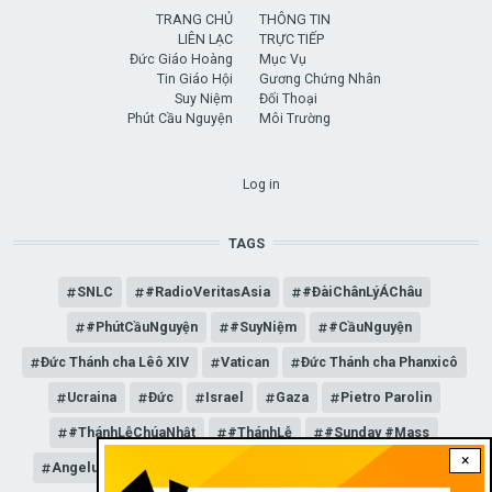
TRANG CHỦ
THÔNG TIN
LIÊN LẠC
TRỰC TIẾP
Đức Giáo Hoàng
Mục Vụ
Tin Giáo Hội
Gương Chứng Nhân
Suy Niệm
Đối Thoại
Phút Cầu Nguyện
Môi Trường
USER ACCOUNT MENU
Log in
TAGS
SNLC
#RadioVeritasAsia
#ĐàiChânLýÁChâu
#PhútCầuNguyện
#SuyNiệm
#CầuNguyện
Đức Thánh cha Lêô XIV
Vatican
Đức Thánh cha Phanxicô
Ucraina
Đức
Israel
Gaza
Pietro Parolin
#ThánhLễChúaNhật
#ThánhLễ
#Sunday #Mass
×
Angelus
Đức Giáo hoàng Lêô XIV
General Audience