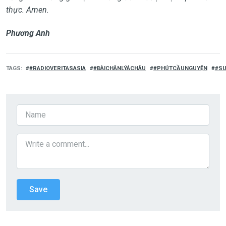
thực. Amen.
Phương Anh
TAGS
#RADIOVERITASASIA
#ĐÀICHÂNLÝÁCHÂU
#PHÚTCẦUNGUYỆN
#SU