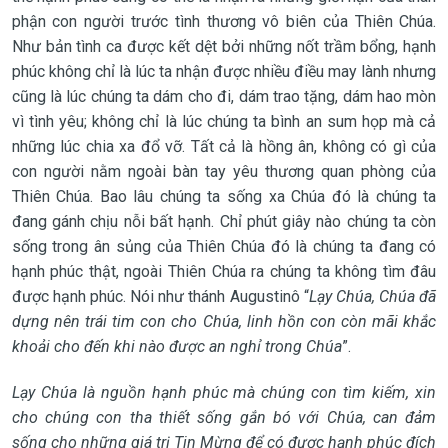
phận con người trước tình thương vô biên của Thiên Chúa.
Như bản tình ca được kết dệt bởi những nốt trầm bổng, hạnh
phúc không chỉ là lúc ta nhận được nhiều điều may lành nhưng
cũng là lúc chúng ta dám cho đi, dám trao tặng, dám hao mòn
vì tình yêu; không chỉ là lúc chúng ta bình an sum họp mà cả
những lúc chia xa đổ vỡ. Tất cả là hồng ân, không có gì của
con người nằm ngoài bàn tay yêu thương quan phòng của
Thiên Chúa. Bao lâu chúng ta sống xa Chúa đó là chúng ta
đang gánh chịu nỗi bất hạnh. Chỉ phút giây nào chúng ta còn
sống trong ân sủng của Thiên Chúa đó là chúng ta đang có
hạnh phúc thật, ngoài Thiên Chúa ra chúng ta không tìm đâu
được hạnh phúc. Nói như thánh Augustinô “
Lạy Chúa, Chúa đã
dựng nên trái tim con cho Chúa, linh hồn con còn mãi khắc
khoải cho đến khi nào được an nghỉ trong Chúa
”.
Lạy Chúa là nguồn hạnh phúc mà chúng con tìm kiếm, xin
cho chúng con tha thiết sống gắn bó với Chúa, can đảm
sống cho những giá trị Tin Mừng để có được hạnh phúc đích