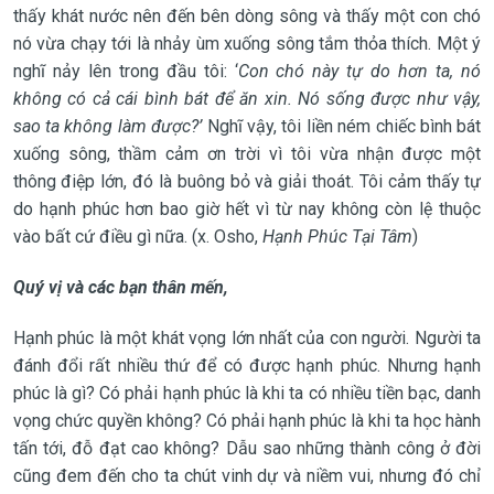
thấy khát nước nên đến bên dòng sông và thấy một con chó
nó vừa chạy tới là nhảy ùm xuống sông tắm thỏa thích. Một ý
nghĩ nảy lên trong đầu tôi: ‘
Con chó này tự do hơn ta, nó
không có cả cái bình bát để ăn xin. Nó sống được như vậy,
sao ta không làm được?’
Nghĩ vậy, tôi liền ném chiếc bình bát
xuống sông, thầm cảm ơn trời vì tôi vừa nhận được một
thông điệp lớn, đó là buông bỏ và giải thoát. Tôi cảm thấy tự
do hạnh phúc hơn bao giờ hết vì từ nay không còn lệ thuộc
vào bất cứ điều gì nữa. (x. Osho,
Hạnh Phúc Tại Tâm
)
Quý vị và các bạn thân mến,
Hạnh phúc là một khát vọng lớn nhất của con người. Người ta
đánh đổi rất nhiều thứ để có được hạnh phúc. Nhưng hạnh
phúc là gì? Có phải hạnh phúc là khi ta có nhiều tiền bạc, danh
vọng chức quyền không? Có phải hạnh phúc là khi ta học hành
tấn tới, đỗ đạt cao không? Dẫu sao những thành công ở đời
cũng đem đến cho ta chút vinh dự và niềm vui, nhưng đó chỉ