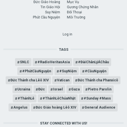
Đức Giáo Hoàng
Mục Vụ
Tin Giáo Hội
Gương Chứng Nhân
Suy Niệm
Đối Thoại
Phút Cầu Nguyện
Môi Trường
USER ACCOUNT MENU
Log in
TAGS
SNLC
#RadioVeritasAsia
#ĐàiChânLýÁChâu
#PhútCầuNguyện
#SuyNiệm
#CầuNguyện
Đức Thánh cha Lêô XIV
Vatican
Đức Thánh cha Phanxicô
Ucraina
Đức
Israel
Gaza
Pietro Parolin
#ThánhLễ
#ThánhLễChúaNhật
#Sunday #Mass
Angelus
Đức Giáo hoàng Lêô XIV
General Audience
STAY CONNECTED WITH US!