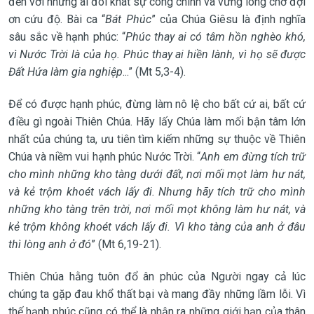
đến với những ai đói khát sự công chính và vững lòng chờ đợi
ơn cứu độ. Bài ca “
Bát Phúc
” của Chúa Giêsu là định nghĩa
sâu sắc về hạnh phúc: “
Phúc thay ai có tâm hồn nghèo khó,
vì Nước Trời là của họ. Phúc thay ai hiền lành, vì họ sẽ được
Đất Hứa làm gia nghiệp
...” (Mt 5,3-4).
Để có được hạnh phúc, đừng làm nô lệ cho bất cứ ai, bất cứ
điều gì ngoài Thiên Chúa. Hãy lấy Chúa làm mối bận tâm lớn
nhất của chúng ta, ưu tiên tìm kiếm những sự thuộc về Thiên
Chúa và niềm vui hạnh phúc Nước Trời. “
Anh em đừng tích trữ
cho mình những kho tàng dưới đất, nơi mối mọt làm hư nát,
và kẻ trộm khoét vách lấy đi. Nhưng hãy tích trữ cho mình
những kho tàng trên trời, nơi mối mọt không làm hư nát, và
kẻ trộm không khoét vách lấy đi. Vì kho tàng của anh ở đâu
thì lòng anh ở đó
” (Mt 6,19-21).
Thiên Chúa hằng tuôn đổ ân phúc của Người ngay cả lúc
chúng ta gặp đau khổ thất bại và mang đầy những lầm lỗi. Vì
thế hạnh phúc cũng có thể là nhận ra những giới hạn của thân