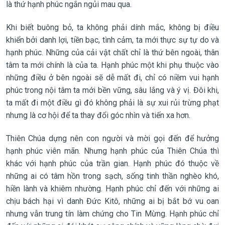
là thứ hạnh phúc ngắn ngủi mau qua.
Khi biết buông bỏ, ta không phải dính mắc, không bị điều
khiển bởi danh lợi, tiền bạc, tình cảm, ta mới thực sự tự do và
hạnh phúc. Những của cải vật chất chỉ là thứ bên ngoài, thân
tâm ta mới chính là của ta. Hạnh phúc một khi phụ thuộc vào
những điều ở bên ngoài sẽ dễ mất đi, chỉ có niềm vui hạnh
phúc trong nội tâm ta mới bền vững, sâu lắng và ý vị. Đôi khi,
ta mất đi một điều gì đó không phải là sự xui rủi trừng phạt
nhưng là cơ hội để ta thay đổi góc nhìn và tiến xa hơn.
Thiên Chúa dựng nên con người và mời gọi đến để hưởng
hạnh phúc viên mãn. Nhưng hạnh phúc của Thiên Chúa thì
khác với hạnh phúc của trần gian. Hạnh phúc đó thuộc về
những ai có tâm hồn trong sạch, sống tinh thần nghèo khó,
hiền lành và khiêm nhường. Hạnh phúc chỉ đến với những ai
chịu bách hại vì danh Đức Kitô, những ai bị bắt bớ vu oan
nhưng vẫn trung tín làm chứng cho Tin Mừng. Hạnh phúc chỉ