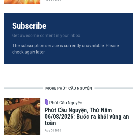
Subscribe
Get awesome content in your inbox.
The subscription service is currently unavailable. Please
check again later.
MORE PHÚT CẦU NGUYỆN
Phút Cầu Nguyện
Phút Cầu Nguyện, Thứ Năm
06/08/2026: Bước ra khỏi vùng an
toàn
Aug 06, 2026