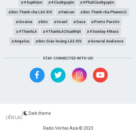
#SuyNiệm
#CầuNguyện
#PhútCầuNguyện
Đức Thánh cha Lêô XIV
Vatican
Đức Thánh cha Phanxicô
Ucraina
Đức
Israel
Gaza
Pietro Parolin
#ThánhLễ
#ThánhLễChúaNhật
#Sunday #Mass
Angelus
Đức Giáo hoàng Lêô XIV
General Audience
STAY CONNECTED WITH US!
|
Dark theme
FOOTER
LIÊN LẠC
Radio Veritas Asia © 2023