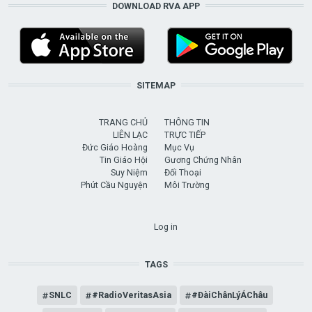
DOWNLOAD RVA APP
SITEMAP
TRANG CHỦ
THÔNG TIN
LIÊN LẠC
TRỰC TIẾP
Đức Giáo Hoàng
Mục Vụ
Tin Giáo Hội
Gương Chứng Nhân
Suy Niệm
Đối Thoại
Phút Cầu Nguyện
Môi Trường
USER ACCOUNT MENU
Log in
TAGS
SNLC
#RadioVeritasAsia
#ĐàiChânLýÁChâu