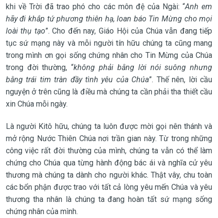
khi về Trời đã trao phó cho các môn đệ của Ngài: “
Anh em
hãy đi khắp tứ phương thiên hạ, loan báo Tin Mừng cho mọi
loài thụ tạo
”. Cho đến nay, Giáo Hội của Chúa vẫn đang tiếp
tục sứ mạng này và mỗi người tín hữu chúng ta cũng mang
trong mình ơn gọi sống chứng nhân cho Tin Mừng của Chúa
trong đời thường, “
không phải bằng lời nói suông nhưng
bằng trái tim tràn đầy tình yêu của Chúa
”. Thế nên, lời cầu
nguyện ở trên cũng là điều mà chúng ta cần phải tha thiết cầu
xin Chúa mỗi ngày.
Là người Kitô hữu, chúng ta luôn được mời gọi nên thánh và
mở rộng Nước Thiên Chúa nơi trần gian này. Từ trong những
công việc rất đời thường của mình, chúng ta vẫn có thể làm
chứng cho Chúa qua từng hành động bác ái và nghĩa cử yêu
thương mà chúng ta dành cho người khác. Thật vây, chu toàn
các bổn phận được trao với tất cả lòng yêu mến Chúa và yêu
thương tha nhân là chúng ta đang hoàn tất sứ mạng sống
chứng nhân của mình.