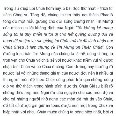
Trong sứ điệp Lời Chúa hôm nay, ở bài đọc thứ nhất – trích từ
sách Công vụ Tông đồ, chúng ta tìm thấy nơi thánh Phaolô
tông đồ một mẫu gương cho đời sống chứng nhân Tin Mừng
của mình qua lời khẳng định của Ngài:
“Tôi không kể mạng
sống tôi là quý, miễn là tôi đi cho hết quãng đường đời và
hoàn tất nhiệm vụ rao giảng lời Chúa mà tôi đã lãnh nhận nơi
Chúa Giêsu là làm chứng về Tin Mừng ơn Thiên Chúa”.
Con
đường loan báo Tin Mừng của chúng ta là thế, sống chứng tá
trọn vẹn cho Chúa và chia sẻ với người khác niềm vui vì được
nhận biết Chúa và có Chúa ở cùng. Con đường này thường đi
ngược lại với những thang giá trị của người đời, nên ít nhiều gì
thì người môn đệ theo Chúa cũng phải trải qua những sóng
gió và thử thách trong hành trình đức tin. Chúa Giêsu biết rõ
những điều này, nên Ngài đã cầu nguyện cho các môn đệ và
cho cả những người nhờ nghe các môn đệ mà tin vào Chúa,
để tất cả được gìn giữ an toàn; được nên một trong Chúa và
hiệp nhất với nhau. Chúa muốn chúng ta sống hiệp nhất, bởi vì