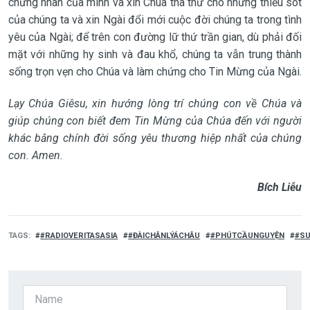
chứng nhân của mình và xin Chúa tha thứ cho những thiếu sót
của chúng ta và xin Ngài đổi mới cuộc đời chúng ta trong tình
yêu của Ngài; để trên con đường lữ thứ trần gian, dù phải đối
mặt với những hy sinh và đau khổ, chúng ta vẫn trung thành
sống trọn vẹn cho Chúa và làm chứng cho Tin Mừng của Ngài.
Lạy Chúa Giêsu, xin hướng lòng trí chúng con về Chúa và
giúp chúng con biết đem Tin Mừng của Chúa đến với người
khác bằng chính đời sống yêu thương hiệp nhất của chúng
con. Amen
.
Bích Liễu
TAGS
#RADIOVERITASASIA
#ĐÀICHÂNLÝÁCHÂU
#PHÚTCẦUNGUYỆN
#SU