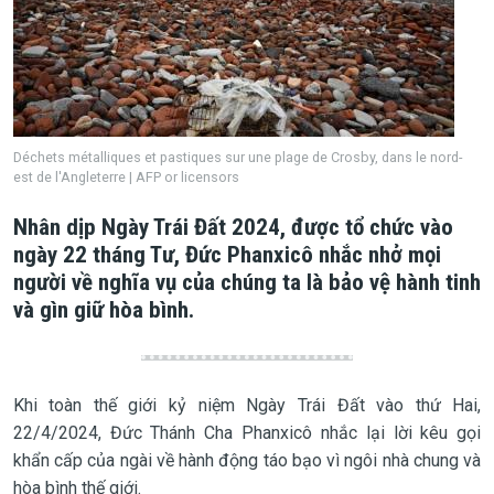
Déchets métalliques et pastiques sur une plage de Crosby, dans le nord-
est de l'Angleterre | AFP or licensors
Nhân dịp Ngày Trái Đất 2024, được tổ chức vào
ngày 22 tháng Tư, Đức Phanxicô nhắc nhở mọi
người về nghĩa vụ của chúng ta là bảo vệ hành tinh
và gìn giữ hòa bình.
Khi toàn thế giới kỷ niệm Ngày Trái Đất vào thứ Hai,
22/4/2024, Đức Thánh Cha Phanxicô nhắc lại lời kêu gọi
khẩn cấp của ngài về hành động táo bạo vì ngôi nhà chung và
hòa bình thế giới.