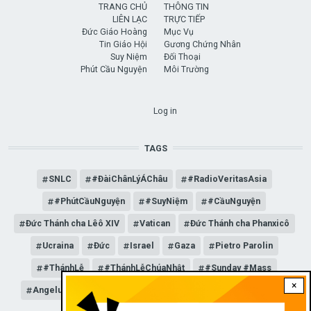
TRANG CHỦ
THÔNG TIN
LIÊN LẠC
TRỰC TIẾP
Đức Giáo Hoàng
Mục Vụ
Tin Giáo Hội
Gương Chứng Nhân
Suy Niệm
Đối Thoại
Phút Cầu Nguyện
Môi Trường
USER ACCOUNT MENU
Log in
TAGS
SNLC
#ĐàiChânLýÁChâu
#RadioVeritasAsia
#PhútCầuNguyện
#SuyNiệm
#CầuNguyện
Đức Thánh cha Lêô XIV
Vatican
Đức Thánh cha Phanxicô
Ucraina
Đức
Israel
Gaza
Pietro Parolin
#ThánhLễ
#ThánhLễChúaNhật
#Sunday #Mass
×
Angelus
Đức Giáo hoàng Lêô XIV
General Audience