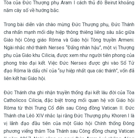
Tòa của Đức Thượng phụ Aram I cách thủ đô Beirut khoảng
năm cây số về hướng bắc.
Trong bài diễn văn chào mừng Đức Thượng phụ, Đức Thánh
cha nhấn mạnh mối dây hiệp thông thiêng liêng sâu sắc giữa
Giáo hội Công giáo Rôma và Giáo hội Tông truyền Armeni.
Ngài nhắc nhớ thánh Nerses “Đấng nhân hậu”, một vị Thượng
phụ của Giáo khu Cilicia, được xem như người tiên phong của
phong trào đại kết. Việc Đức Nerses được ghi vào Sổ Tử
đạo Rôma là dấu chỉ của “sự hiệp nhất qua các thánh”, vốn đã
liên kết hai Giáo hội.
Đức Thánh cha ghi nhận truyền thống đại kết lâu đời của Tòa
Catholicos Cilicia, đặc biệt trong mối quan hệ với Giáo hội
Rôma từ thời Trung Cổ đến sau Công đồng Vatican II. Đức
Thánh cha Lêô XIV nhắc lại rằng Đức Thượng phụ Khoren I là
vị lãnh đạo đầu tiên của một Giáo hội Chính thống Đông
phương viếng thăm Tòa Thánh sau Công đồng chung Vatican