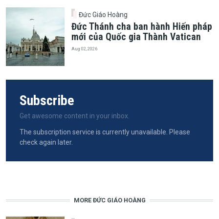
Đức Giáo Hoàng
Đức Thánh cha ban hành Hiến pháp
mới của Quốc gia Thành Vatican
Aug 02, 2026
Subscribe
Get awesome content in your inbox.
The subscription service is currently unavailable. Please
check again later.
MORE ĐỨC GIÁO HOÀNG