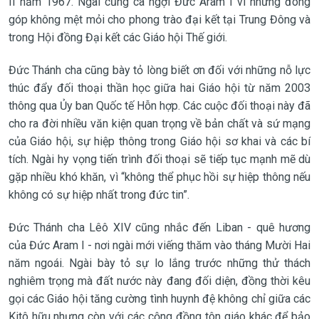
II năm 1967. Ngài cũng ca ngợi Đức Aram I vì những đóng
góp không mệt mỏi cho phong trào đại kết tại Trung Đông và
trong Hội đồng Đại kết các Giáo hội Thế giới.
Đức Thánh cha cũng bày tỏ lòng biết ơn đối với những nỗ lực
thúc đẩy đối thoại thần học giữa hai Giáo hội từ năm 2003
thông qua Ủy ban Quốc tế Hỗn hợp. Các cuộc đối thoại này đã
cho ra đời nhiều văn kiện quan trọng về bản chất và sứ mạng
của Giáo hội, sự hiệp thông trong Giáo hội sơ khai và các bí
tích. Ngài hy vọng tiến trình đối thoại sẽ tiếp tục mạnh mẽ dù
gặp nhiều khó khăn, vì “không thể phục hồi sự hiệp thông nếu
không có sự hiệp nhất trong đức tin”.
Đức Thánh cha Lêô XIV cũng nhắc đến Liban - quê hương
của Đức Aram I - nơi ngài mới viếng thăm vào tháng Mười Hai
năm ngoái. Ngài bày tỏ sự lo lắng trước những thử thách
nghiêm trọng mà đất nước này đang đối diện, đồng thời kêu
gọi các Giáo hội tăng cường tình huynh đệ không chỉ giữa các
Kitô hữu nhưng còn với các cộng đồng tôn giáo khác để bảo