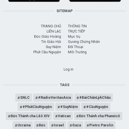
SITEMAP
TRANG CHỦ
THÔNG TIN
LIÊN LẠC
TRỰC TIẾP
Đức Giáo Hoàng
Mục Vụ
Tin Giáo Hội
Gương Chứng Nhân
Suy Niệm
Đối Thoại
Phút Cầu Nguyện
Môi Trường
USER ACCOUNT MENU
Log in
TAGS
SNLC
#RadioVeritasAsia
#ĐàiChânLýÁChâu
#PhútCầuNguyện
#SuyNiệm
#CầuNguyện
Đức Thánh cha Lêô XIV
Vatican
Đức Thánh cha Phanxicô
Ucraina
Đức
Israel
Gaza
Pietro Parolin