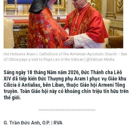
His Holiness Aram I, Catholicos of the Armenian Apostolic Church – See
of Cilicia pays a visit to Pope Leo in the Vatican | @Vatican Media
Sáng ngày 18 tháng Năm năm 2026, Đức Thánh cha Lêô
XIV đã tiếp kiến Đức Thượng phụ Aram I phục vụ Giáo khu
Cilicia ở Antialias, bên Liban, thuộc Giáo hội Armeni Tông
truyền. Toàn Giáo hội này có khoảng chín triệu tín hữu trên
thế giới.
G. Trần Đức Anh, O.P. | RVA