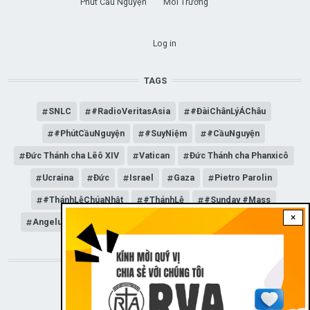
Phút Cầu Nguyện
Môi Trường
USER ACCOUNT MENU
Log in
TAGS
SNLC
#RadioVeritasAsia
#ĐàiChânLýÁChâu
#PhútCầuNguyện
#SuyNiệm
#CầuNguyện
Đức Thánh cha Lêô XIV
Vatican
Đức Thánh cha Phanxicô
Ucraina
Đức
Israel
Gaza
Pietro Parolin
#ThánhLễChúaNhật
#ThánhLễ
#Sunday #Mass
×
Angelus
Đức Giáo hoàng Lêô XIV
General Audience
STAY CONNECTED WITH US!