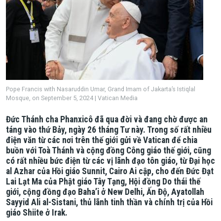
Pope Francis with Nasaruddin Umar, Grand Imam of Jakarta’s Istiqlal
Mosque, on September 5, 2024 | Vatican Media
Đức Thánh cha Phanxicô đã qua đời và đang chờ được an
táng vào thứ Bảy, ngày 26 tháng Tư này. Trong số rất nhiều
điện văn từ các nơi trên thế giới gửi về Vatican để chia
buồn với Toà Thánh và cộng đồng Công giáo thế giới, cũng
có rất nhiều bức điện từ các vị lãnh đạo tôn giáo, từ Đại học
al Azhar của Hồi giáo Sunnit, Cairo Ai cập, cho đến Đức Đạt
Lai Lạt Ma của Phật giáo Tây Tạng, Hội đồng Do thái thế
giới, cộng đồng đạo Baha’i ở New Delhi, Ấn Độ, Ayatollah
Sayyid Ali al-Sistani, thủ lãnh tinh thần và chính trị của Hồi
giáo Shiite ở Irak.