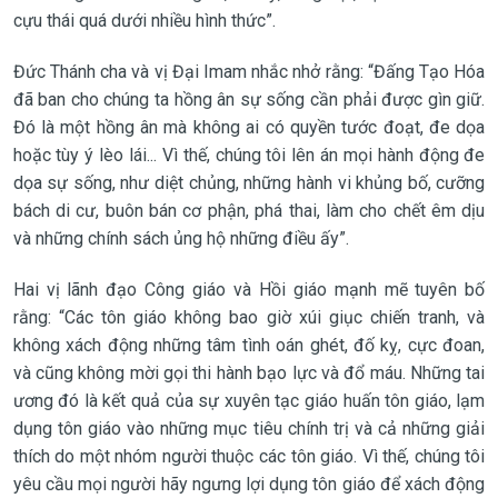
cựu thái quá dưới nhiều hình thức”.
Đức Thánh cha và vị Đại Imam nhắc nhở rằng: “Đấng Tạo Hóa
đã ban cho chúng ta hồng ân sự sống cần phải được gìn giữ.
Đó là một hồng ân mà không ai có quyền tước đoạt, đe dọa
hoặc tùy ý lèo lái... Vì thế, chúng tôi lên án mọi hành động đe
dọa sự sống, như diệt chủng, những hành vi khủng bố, cưỡng
bách di cư, buôn bán cơ phận, phá thai, làm cho chết êm dịu
và những chính sách ủng hộ những điều ấy”.
Hai vị lãnh đạo Công giáo và Hồi giáo mạnh mẽ tuyên bố
rằng: “Các tôn giáo không bao giờ xúi giục chiến tranh, và
không xách động những tâm tình oán ghét, đố kỵ, cực đoan,
và cũng không mời gọi thi hành bạo lực và đổ máu. Những tai
ương đó là kết quả của sự xuyên tạc giáo huấn tôn giáo, lạm
dụng tôn giáo vào những mục tiêu chính trị và cả những giải
thích do một nhóm người thuộc các tôn giáo. Vì thế, chúng tôi
yêu cầu mọi người hãy ngưng lợi dụng tôn giáo để xách động