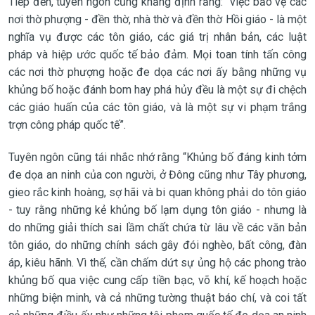
Tiếp đến, tuyên ngôn cũng khẳng định rằng: “việc bảo vệ các
nơi thờ phượng - đền thờ, nhà thờ và đền thờ Hồi giáo - là một
nghĩa vụ được các tôn giáo, các giá trị nhân bản, các luật
pháp và hiệp ước quốc tế bảo đảm. Mọi toan tính tấn công
các nơi thờ phượng hoặc đe dọa các nơi ấy bằng những vụ
khủng bố hoặc đánh bom hay phá hủy đều là một sự đi chệch
các giáo huấn của các tôn giáo, và là một sự vi phạm trắng
trợn công pháp quốc tế”.
Tuyên ngôn cũng tái nhắc nhớ rằng “Khủng bố đáng kinh tởm
đe dọa an ninh của con người, ở Đông cũng như Tây phương,
gieo rắc kinh hoàng, sợ hãi và bi quan không phải do tôn giáo
- tuy rằng những kẻ khủng bố lạm dụng tôn giáo - nhưng là
do những giải thích sai lầm chất chứa từ lâu về các văn bản
tôn giáo, do những chính sách gây đói nghèo, bất công, đàn
áp, kiêu hãnh. Vì thế, cần chấm dứt sự ủng hộ các phong trào
khủng bố qua việc cung cấp tiền bạc, võ khí, kế hoạch hoặc
những biện minh, và cả những tường thuật báo chí, và coi tất