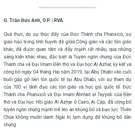
G. Trần Đức Anh, O.P. | RVA
Quả thực, do sự thúc đẩy của Đức Thánh cha Phanxicô, sự
giao hảo trong tình huynh đệ giữa Công giáo và các tôn giáo
khác, đã được quan tâm và đẩy mạnh rất nhiều, qua những
sáng kiến khác nhau, đặc biệt là Tuyên ngôn chung của Đức
Thánh cha và Đại Imam Đền thờ và Đại học Al Azhar, ký kết và
công bố ngày 04 tháng Hai năm 2019, tại Abu Dhabi vào cuối
buổi gặp gỡ liên tôn quốc tế tại Abu Dhabi, với sự tham dự
của 700 vị lãnh đạo các tôn giáo và học giả quốc tế. Đức
Thánh cha Phanxicô và Đại Imam Ahmad al Tayyeb của Đền
thờ và Đại học Hồi giáo Al Azhar ở Cairo, Ai Cập, đã công bố
tuyên ngôn chung mạnh mẽ lên án khủng bố và bạo lực: Thiên
Chúa không muốn danh Ngài bị lạm dụng để khủng bố dân
chúng.