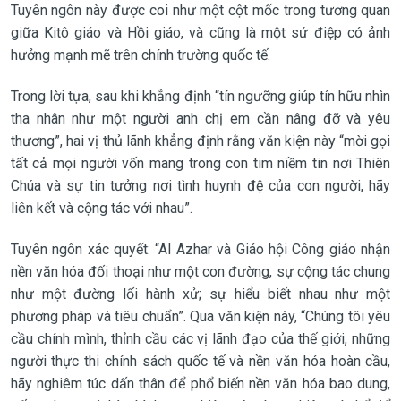
Tuyên ngôn này được coi như một cột mốc trong tương quan
giữa Kitô giáo và Hồi giáo, và cũng là một sứ điệp có ảnh
hưởng mạnh mẽ trên chính trường quốc tế.
Trong lời tựa, sau khi khẳng định “tín ngưỡng giúp tín hữu nhìn
tha nhân như một người anh chị em cần nâng đỡ và yêu
thương”, hai vị thủ lãnh khẳng định rằng văn kiện này “mời gọi
tất cả mọi người vốn mang trong con tim niềm tin nơi Thiên
Chúa và sự tin tưởng nơi tình huynh đệ của con người, hãy
liên kết và cộng tác với nhau”.
Tuyên ngôn xác quyết: “Al Azhar và Giáo hội Công giáo nhận
nền văn hóa đối thoại như một con đường, sự cộng tác chung
như một đường lối hành xử; sự hiểu biết nhau như một
phương pháp và tiêu chuẩn”. Qua văn kiện này, “Chúng tôi yêu
cầu chính mình, thỉnh cầu các vị lãnh đạo của thế giới, những
người thực thi chính sách quốc tế và nền văn hóa hoàn cầu,
hãy nghiêm túc dấn thân để phổ biến nền văn hóa bao dung,