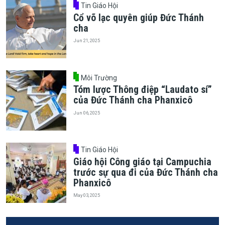
Tin Giáo Hội
Cổ võ lạc quyên giúp Đức Thánh
cha
Jun 21, 2025
Môi Trường
Tóm lược Thông điệp “Laudato sí”
của Đức Thánh cha Phanxicô
Jun 06, 2025
Tin Giáo Hội
Giáo hội Công giáo tại Campuchia
trước sự qua đi của Đức Thánh cha
Phanxicô
May 03, 2025