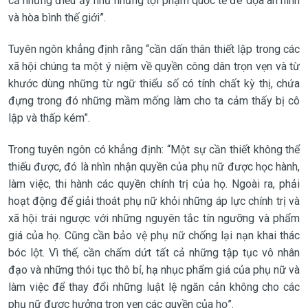
cả những điều ấy như những tội phạm quốc tế đe dọa an ninh
và hòa bình thế giới”.
Tuyên ngôn khẳng định rằng “cần dấn thân thiết lập trong các
xã hội chúng ta một ý niệm về quyền công dân trọn vẹn và từ
khước dùng những từ ngữ thiểu số có tính chất kỳ thị, chứa
đựng trong đó những mầm mống làm cho ta cảm thấy bị cô
lập và thấp kém”.
Trong tuyên ngôn có khẳng định: “Một sự cần thiết không thể
thiếu được, đó là nhìn nhận quyền của phụ nữ được học hành,
làm việc, thi hành các quyền chính trị của họ. Ngoài ra, phải
hoạt động để giải thoát phụ nữ khỏi những áp lực chính trị và
xã hội trái ngược với những nguyên tắc tín ngưỡng và phẩm
giá của họ. Cũng cần bảo vệ phụ nữ chống lại nạn khai thác
bóc lột. Vì thế, cần chấm dứt tất cả những tập tục vô nhân
đạo và những thói tục thô bỉ, hạ nhục phẩm giá của phụ nữ và
làm việc để thay đổi những luật lệ ngăn cản không cho các
phụ nữ được hưởng trọn vẹn các quyền của họ”.