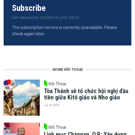
Subscribe
Get awesome content in your inbox.
The subscription service is currently unavailable. Please
check again later.
MORE ĐỐI THOẠI
Đối Thoại
Tòa Thánh sẽ tổ chức hội nghị đầu
tiên giữa Kitô giáo và Nho giáo
Jul 31, 2026
Đối Thoại
Linh mục Channan, O.P.: Xây dựng