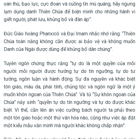
oán thù, bạo lực, cực đoan và cuồng tín mù quáng, hãy ngưng
lạm dụng danh Thiên Chúa để biện minh cho những hành vi
giết người, phát lưu, khủng bố và đàn áp”.
Đức Giáo hoàng Phanxicô và Đại Imam nhắc nhớ rằng: “Thiên
Chúa toàn năng không cần được ai bảo vệ và không muốn
Danh của Ngài được dùng để khủng bố dân chúng”.
Tuyên ngôn chứng thực rằng “tự do là một quyền của mỗi
người: mỗi người được hưởng tự do tín ngưỡng, tự do tư
tưởng, ngôn luận và hành động. Sự đa nguyên và khác biệt
tôn giáo, màu da, phái tính, chủng tộc và ngôn ngữ là một ý
muốn khôn ngoan của Thiên Chúa”. Và từ “Sự khôn ngoan của
Chúa” nảy sinh “quyền tự do tín ngưỡng và tự do được khác
biệt. Vì thế, cần lên án việc cưỡng bách người ta phải theo
một tôn giáo hoặc một thứ văn hóa nào, cũng như việc áp đặt
một kiểu mẫu văn minh mà người khác không chấp nhận”.