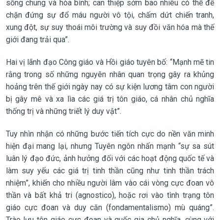
sống chung và hòa bình; can thiệp sớm bao nhiêu có thể để
chặn đứng sự đổ máu người vô tội, chấm dứt chiến tranh,
xung đột, sự suy thoái môi trường và suy đồi văn hóa mà thế
giới đang trải qua”.
Hai vị lãnh đạo Công giáo và Hồi giáo tuyên bố: “Mạnh mẽ tin
rằng trong số những nguyên nhân quan trọng gây ra khủng
hoảng trên thế giới ngày nay có sự kiện lương tâm con người
bị gây mê và xa lìa các giá trị tôn giáo, cá nhân chủ nghĩa
thống trị và những triết lý duy vật”.
Tuy nhìn nhận có những bước tiến tích cực do nền văn minh
hiện đại mang lại, nhưng Tuyên ngôn nhấn mạnh “sự sa sút
luân lý đạo đức, ảnh hưởng đối với các hoạt động quốc tế và
làm suy yếu các giá trị tinh thần cũng như tinh thần trách
nhiệm”, khiến cho nhiều người lâm vào cái vòng cực đoan vô
thần và bất khả tri (agnostico), hoặc rơi vào tình trạng tôn
giáo cực đoan và duy căn (fondamentalismo) mù quáng”.
Trào lưu tôn giáo cực đoan và quốc gia chủ nghĩa, cùng với