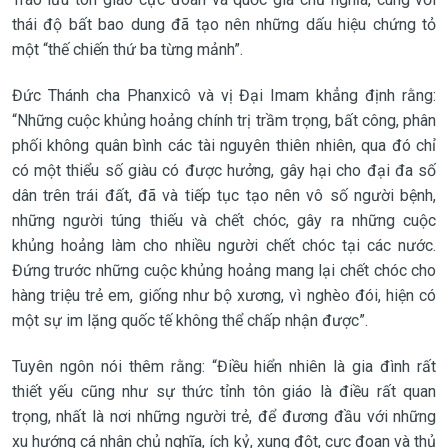
thái độ bất bao dung đã tạo nên những dấu hiệu chứng tỏ
một “thế chiến thứ ba từng mảnh”.
Đức Thánh cha Phanxicô và vị Đại Imam khẳng định rằng:
“Những cuộc khủng hoảng chính trị trầm trọng, bất công, phân
phối không quân bình các tài nguyên thiên nhiên, qua đó chỉ
có một thiểu số giàu có được hưởng, gây hại cho đại đa số
dân trên trái đất, đã và tiếp tục tạo nên vô số người bệnh,
những người túng thiếu và chết chóc, gây ra những cuộc
khủng hoảng làm cho nhiều người chết chóc tại các nước.
Đứng trước những cuộc khủng hoảng mang lại chết chóc cho
hàng triệu trẻ em, giống như bộ xương, vì nghèo đói, hiện có
một sự im lặng quốc tế không thể chấp nhận được”.
Tuyên ngôn nói thêm rằng: “Điều hiển nhiên là gia đình rất
thiết yếu cũng như sự thức tỉnh tôn giáo là điều rất quan
trọng, nhất là nơi những người trẻ, để đương đầu với những
xu hướng cá nhân chủ nghĩa, ích kỷ, xung đột, cực đoan và thủ