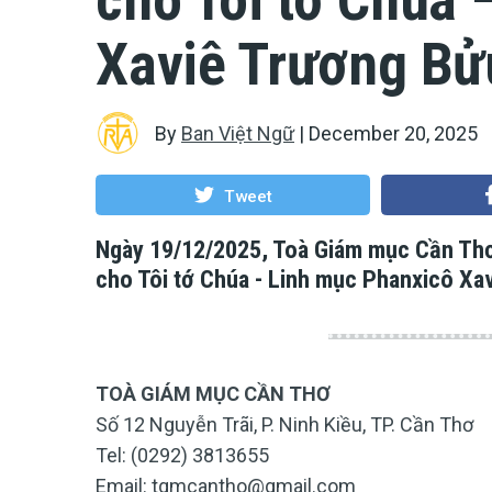
Xaviê Trương Bử
By
Ban Việt Ngữ
|
December 20, 2025
Tweet
Ngày 19/12/2025, Toà Giám mục Cần Thơ
cho Tôi tớ Chúa - Linh mục Phanxicô Xa
TOÀ GIÁM MỤC CẦN THƠ
Số 12 Nguyễn Trãi, P. Ninh Kiều, TP. Cần Thơ
Tel: (0292) 3813655
Email:
tgmcantho@gmail.com