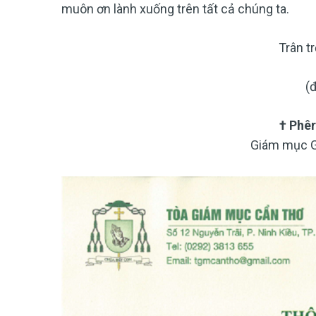
muôn ơn lành xuống trên tất cả chúng ta.
Trân t
(
†
Phêr
Giám mục G