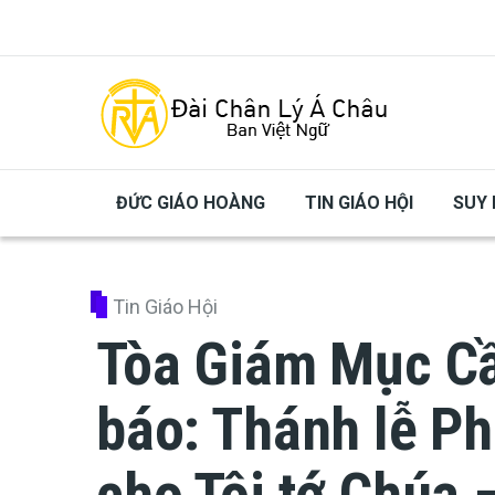
Skip to main content
ĐỨC GIÁO HOÀNG
TIN GIÁO HỘI
SUY 
Tin Giáo Hội
Tòa Giám Mục C
báo: Thánh lễ P
cho Tôi tớ Chúa 