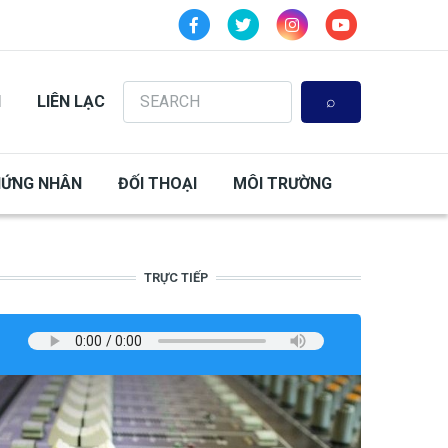
Search
N
LIÊN LẠC
HỨNG NHÂN
ĐỐI THOẠI
MÔI TRƯỜNG
TRỰC TIẾP