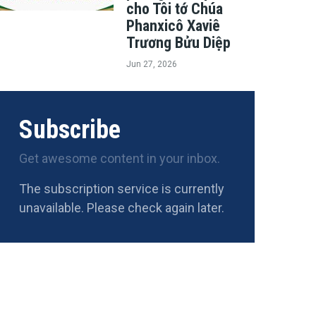
cho Tôi tớ Chúa
Phanxicô Xaviê
Trương Bửu Diệp
Jun 27, 2026
Subscribe
Get awesome content in your inbox.
The subscription service is currently
unavailable. Please check again later.