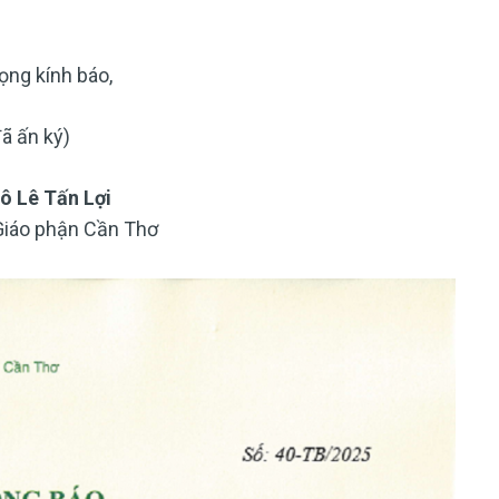
rọng kính báo,
đã ấn ký)
ô Lê Tấn Lợi
iáo phận Cần Thơ