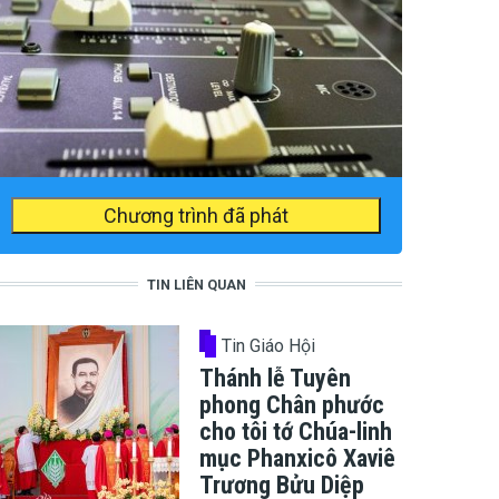
Chương trình đã phát
TIN LIÊN QUAN
Tin Giáo Hội
Thánh lễ Tuyên
phong Chân phước
cho tôi tớ Chúa-linh
mục Phanxicô Xaviê
Trương Bửu Diệp