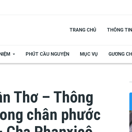
TRANG CHỦ
THÔNG TI
NIỆM
PHÚT CẦU NGUYỆN
MỤC VỤ
GƯƠNG C
ần Thơ – Thông
hong chân phước
– Cha Phanxicô