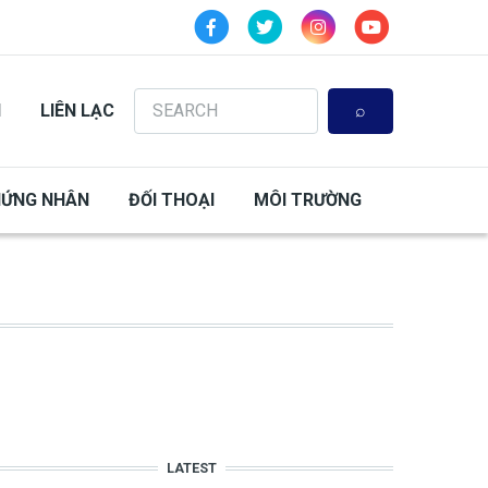
Search
N
LIÊN LẠC
HỨNG NHÂN
ĐỐI THOẠI
MÔI TRƯỜNG
LATEST