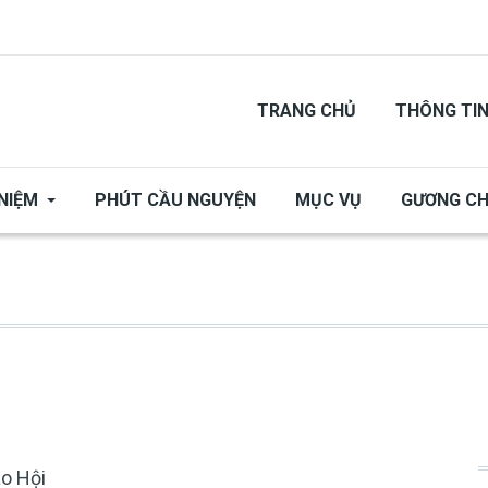
TRANG CHỦ
THÔNG TI
NIỆM
PHÚT CẦU NGUYỆN
MỤC VỤ
GƯƠNG C
áo Hội