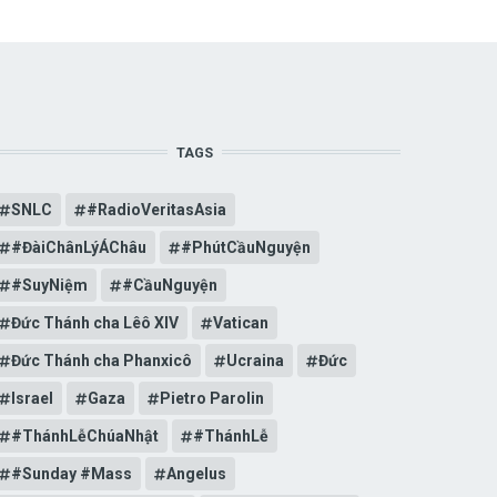
TAGS
SNLC
#RadioVeritasAsia
#ĐàiChânLýÁChâu
#PhútCầuNguyện
#SuyNiệm
#CầuNguyện
Đức Thánh cha Lêô XIV
Vatican
Đức Thánh cha Phanxicô
Ucraina
Đức
Israel
Gaza
Pietro Parolin
#ThánhLễChúaNhật
#ThánhLễ
#Sunday #Mass
Angelus