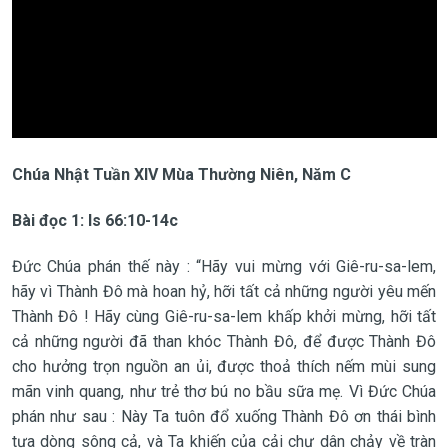
Chúa Nhật Tuần XIV Mùa Thường Niên, Năm C
Bài đọc 1: Is 66:10-14c
Đức Chúa phán thế này : “Hãy vui mừng với Giê-ru-sa-lem,
hãy vì Thành Đô mà hoan hỷ, hỡi tất cả những người yêu mến
Thành Đô ! Hãy cùng Giê-ru-sa-lem khấp khởi mừng, hỡi tất
cả những người đã than khóc Thành Đô, để được Thành Đô
cho hưởng trọn nguồn an ủi, được thoả thích nếm mùi sung
mãn vinh quang, như trẻ thơ bú no bầu sữa mẹ. Vì Đức Chúa
phán như sau : Này Ta tuôn đổ xuống Thành Đô ơn thái bình
tựa dòng sông cả, và Ta khiến của cải chư dân chảy về tràn