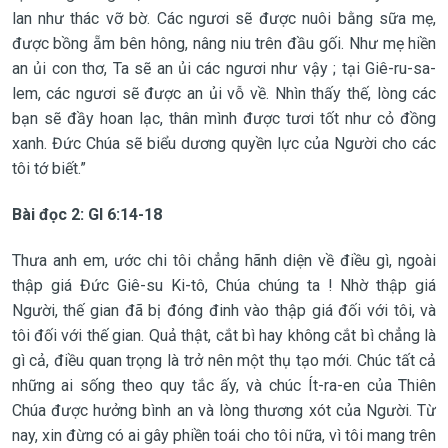
lan như thác vỡ bờ. Các ngươi sẽ được nuôi bằng sữa mẹ,
được bồng ẵm bên hông, nâng niu trên đầu gối. Như mẹ hiền
an ủi con thơ, Ta sẽ an ủi các ngươi như vậy ; tại Giê-ru-sa-
lem, các ngươi sẽ được an ủi vỗ về. Nhìn thấy thế, lòng các
bạn sẽ đầy hoan lạc, thân mình được tươi tốt như cỏ đồng
xanh. Đức Chúa sẽ biểu dương quyền lực của Người cho các
tôi tớ biết.”
Bài đọc 2: Gl 6:14-18
Thưa anh em, ước chi tôi chẳng hãnh diện về điều gì, ngoài
thập giá Đức Giê-su Ki-tô, Chúa chúng ta ! Nhờ thập giá
Người, thế gian đã bị đóng đinh vào thập giá đối với tôi, và
tôi đối với thế gian. Quả thật, cắt bì hay không cắt bì chẳng là
gì cả, điều quan trọng là trở nên một thụ tạo mới. Chúc tất cả
những ai sống theo quy tắc ấy, và chúc Ít-ra-en của Thiên
Chúa được hưởng bình an và lòng thương xót của Người. Từ
nay, xin đừng có ai gây phiền toái cho tôi nữa, vì tôi mang trên