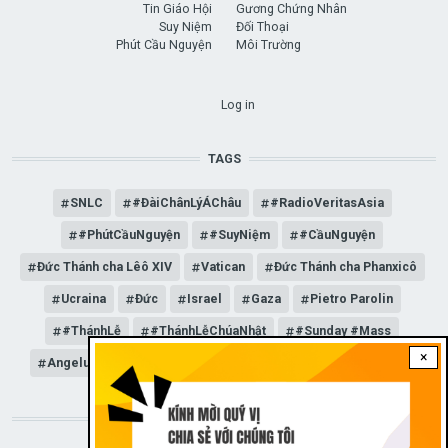
Tin Giáo Hội
Gương Chứng Nhân
Suy Niệm
Đối Thoại
Phút Cầu Nguyện
Môi Trường
USER ACCOUNT MENU
Log in
TAGS
SNLC
#ĐàiChânLýÁChâu
#RadioVeritasAsia
#PhútCầuNguyện
#SuyNiệm
#CầuNguyện
Đức Thánh cha Lêô XIV
Vatican
Đức Thánh cha Phanxicô
Ucraina
Đức
Israel
Gaza
Pietro Parolin
#ThánhLễ
#ThánhLễChúaNhật
#Sunday #Mass
×
Angelus
Đức Giáo hoàng Lêô XIV
General Audience
STAY CONNECTED WITH US!