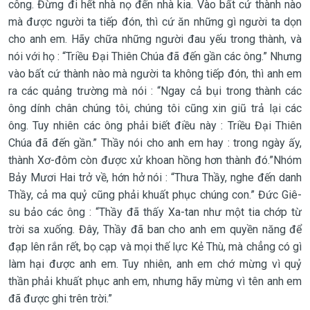
công. Đừng đi hết nhà nọ đến nhà kia. Vào bất cứ thành nào
mà được người ta tiếp đón, thì cứ ăn những gì người ta dọn
cho anh em. Hãy chữa những người đau yếu trong thành, và
nói với họ : “Triều Đại Thiên Chúa đã đến gần các ông.” Nhưng
vào bất cứ thành nào mà người ta không tiếp đón, thì anh em
ra các quảng trường mà nói : “Ngay cả bụi trong thành các
ông dính chân chúng tôi, chúng tôi cũng xin giũ trả lại các
ông. Tuy nhiên các ông phải biết điều này : Triều Đại Thiên
Chúa đã đến gần.” Thầy nói cho anh em hay : trong ngày ấy,
thành Xơ-đôm còn được xử khoan hồng hơn thành đó.”Nhóm
Bảy Mươi Hai trở về, hớn hở nói : “Thưa Thầy, nghe đến danh
Thầy, cả ma quỷ cũng phải khuất phục chúng con.” Đức Giê-
su bảo các ông : “Thầy đã thấy Xa-tan như một tia chớp từ
trời sa xuống. Đây, Thầy đã ban cho anh em quyền năng để
đạp lên rắn rết, bọ cạp và mọi thế lực Kẻ Thù, mà chẳng có gì
làm hại được anh em. Tuy nhiên, anh em chớ mừng vì quỷ
thần phải khuất phục anh em, nhưng hãy mừng vì tên anh em
đã được ghi trên trời.”