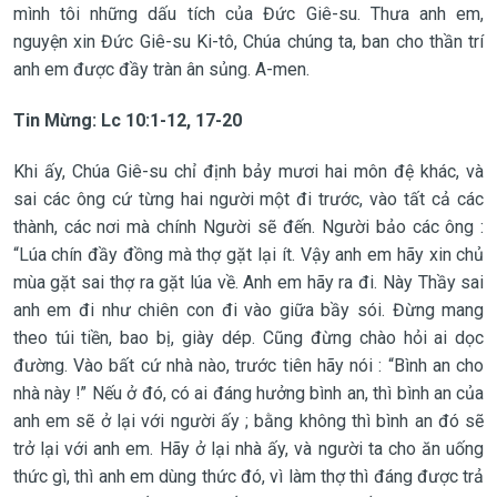
mình tôi những dấu tích của Đức Giê-su. Thưa anh em,
nguyện xin Đức Giê-su Ki-tô, Chúa chúng ta, ban cho thần trí
anh em được đầy tràn ân sủng. A-men.
Tin Mừng:
Lc 10:1-12, 17-20
Khi ấy, Chúa Giê-su chỉ định bảy mươi hai môn đệ khác, và
sai các ông cứ từng hai người một đi trước, vào tất cả các
thành, các nơi mà chính Người sẽ đến. Người bảo các ông :
“Lúa chín đầy đồng mà thợ gặt lại ít. Vậy anh em hãy xin chủ
mùa gặt sai thợ ra gặt lúa về. Anh em hãy ra đi. Này Thầy sai
anh em đi như chiên con đi vào giữa bầy sói. Đừng mang
theo túi tiền, bao bị, giày dép. Cũng đừng chào hỏi ai dọc
đường. Vào bất cứ nhà nào, trước tiên hãy nói : “Bình an cho
nhà này !” Nếu ở đó, có ai đáng hưởng bình an, thì bình an của
anh em sẽ ở lại với người ấy ; bằng không thì bình an đó sẽ
trở lại với anh em. Hãy ở lại nhà ấy, và người ta cho ăn uống
thức gì, thì anh em dùng thức đó, vì làm thợ thì đáng được trả