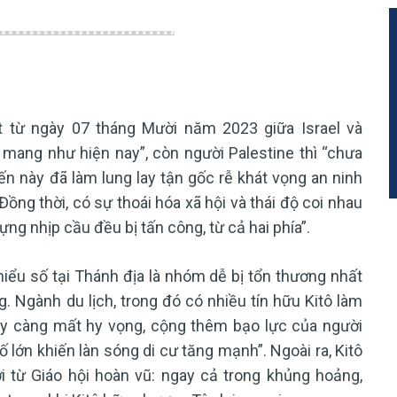
t từ ngày 07 tháng Mười năm 2023 giữa Israel và
 mang như hiện nay”, còn người Palestine thì “chưa
ến này đã làm lung lay tận gốc rễ khát vọng an ninh
Đồng thời, có sự thoái hóa xã hội và thái độ coi nhau
dựng nhịp cầu đều bị tấn công, từ cả hai phía”.
iểu số tại Thánh địa là nhóm dễ bị tổn thương nhất
. Ngành du lịch, trong đó có nhiều tín hữu Kitô làm
ày càng mất hy vọng, cộng thêm bạo lực của người
ố lớn khiến làn sóng di cư tăng mạnh”. Ngoài ra, Kitô
i từ Giáo hội hoàn vũ: ngay cả trong khủng hoảng,