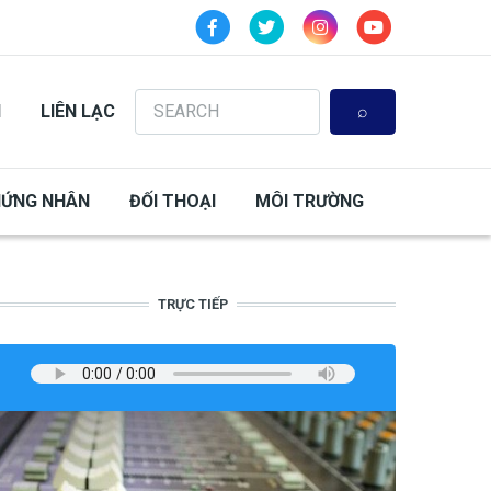
Search
N
LIÊN LẠC
HỨNG NHÂN
ĐỐI THOẠI
MÔI TRƯỜNG
TRỰC TIẾP