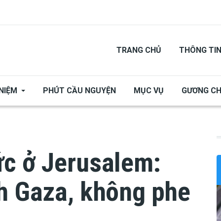
TRANG CHỦ
THÔNG TI
NIỆM
PHÚT CẦU NGUYỆN
MỤC VỤ
GƯƠNG C
ức ở Jerusalem:
nh Gaza, không phe