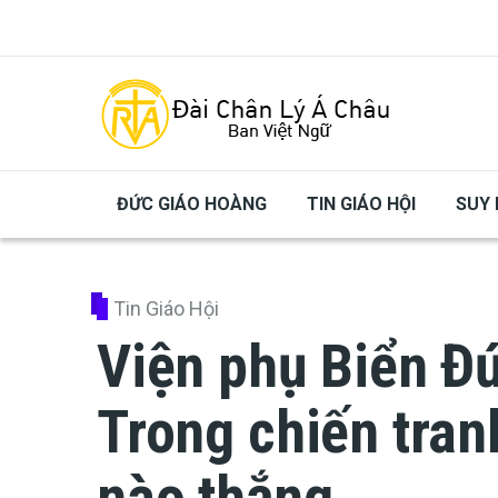
Skip to main content
ĐỨC GIÁO HOÀNG
TIN GIÁO HỘI
SUY 
Tin Giáo Hội
Viện phụ Biển Đ
Trong chiến tra
nào thắng