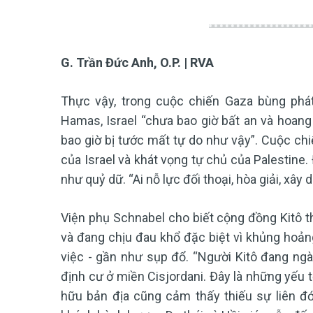
G. Trần Đức Anh, O.P. | RVA
Thực vậy, trong cuộc chiến Gaza bùng phá
Hamas, Israel “chưa bao giờ bất an và hoang
bao giờ bị tước mất tự do như vậy”. Cuộc chi
của Israel và khát vọng tự chủ của Palestine. 
như quỷ dữ. “Ai nỗ lực đối thoại, hòa giải, xây 
Viện phụ Schnabel cho biết cộng đồng Kitô th
và đang chịu đau khổ đặc biệt vì khủng hoảng
việc - gần như sụp đổ. “Người Kitô đang ng
định cư ở miền Cisjordani. Đây là những yếu t
hữu bản địa cũng cảm thấy thiếu sự liên đớ