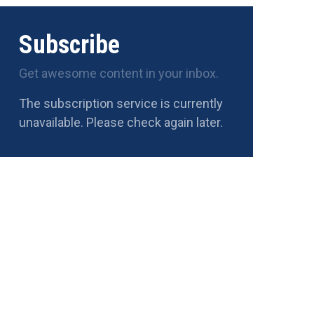
Subscribe
Get awesome content in your inbox.
The subscription service is currently
unavailable. Please check again later.