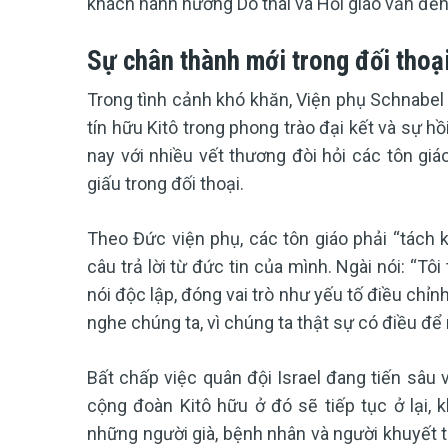
khách hành hương Do thái và Hồi giáo vẫn đến,
Sự chân thành mới trong đối thoại
Trong tình cảnh khó khăn, Viện phụ Schnabel 
tín hữu Kitô trong phong trào đại kết và sự h
nay với nhiều vết thương đòi hỏi các tôn gi
giấu trong đối thoại.
Theo Đức viện phụ, các tôn giáo phải “tách kh
câu trả lời từ đức tin của mình. Ngài nói: “Tô
nói độc lập, đóng vai trò như yếu tố điều chỉnh
nghe chúng ta, vì chúng ta thật sự có điều để 
Bất chấp việc quân đội Israel đang tiến sâu v
cộng đoàn Kitô hữu ở đó sẽ tiếp tục ở lại, 
những người già, bệnh nhân và người khuyết tậ