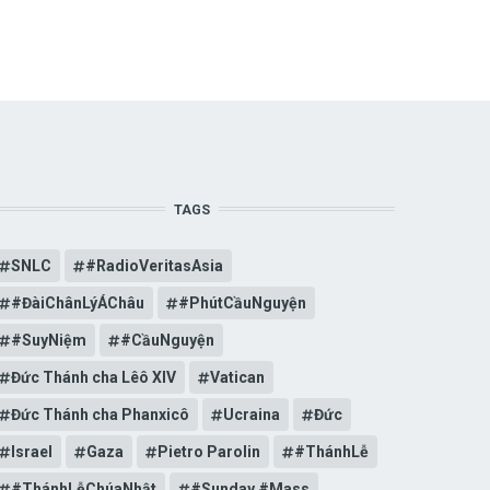
TAGS
SNLC
#RadioVeritasAsia
#ĐàiChânLýÁChâu
#PhútCầuNguyện
#SuyNiệm
#CầuNguyện
Đức Thánh cha Lêô XIV
Vatican
Đức Thánh cha Phanxicô
Ucraina
Đức
Israel
Gaza
Pietro Parolin
#ThánhLễ
#ThánhLễChúaNhật
#Sunday #Mass