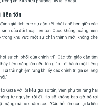
 trong khi Kitô hữu phương Tây lại e ngại.
 liên tôn
đánh giá tích cực sự gắn kết chặt chẽ hơn giữa các
ồi sinh của đối thoại liên tôn. Cuộc khủng hoảng hiện
áo trong khu vực một sự chân thành mới, không che
ỏi sự chi phối của chính trị”. Các tôn giáo cần tìm
i thấy tiềm năng lớn nếu tôn giáo trở thành một tiếng
. Tôi trải nghiệm rằng khi ấy các chính trị gia sẽ lắng
nói.”
ào Gaza với lời kêu gọi sơ tán, Viện phụ tin rằng hai
không tự nguyện rời đi. Họ sẽ không bao giờ bỏ rơi
t nặng mà họ chăm sóc. “Câu hỏi lớn còn lại là liệu