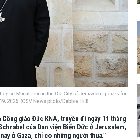
bey on Mount Zion in the Old City of Jerusalem, poses for
e 19, 2025. (OSV News photo/Debbie Hill)
 Công giáo Đức KNA, truyền đi ngày 11 tháng
Schnabel của Đan viện Biển Đức ở Jerusalem,
 nay ở Gaza, chỉ có những người thua.”