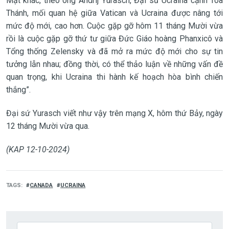
Mặt khác, theo ông Andrij Yurasch, Đại sứ Ucraina cạnh Tòa
Thánh, mối quan hệ giữa Vatican và Ucraina được nâng tới
mức độ mới, cao hơn. Cuộc gặp gỡ hôm 11 tháng Mười vừa
rồi là cuộc gặp gỡ thứ tư giữa Đức Giáo hoàng Phanxicô và
Tổng thống Zelensky và đã mở ra mức độ mới cho sự tin
tưởng lẫn nhau; đồng thời, có thể thảo luận về những vấn đề
quan trọng, khi Ucraina thi hành kế hoạch hòa bình chiến
thắng”.
Đại sứ Yurasch viết như vậy trên mạng X, hôm thứ Bảy, ngày
12 tháng Mười vừa qua.
(KAP 12-10-2024)
TAGS
CANADA
UCRAINA