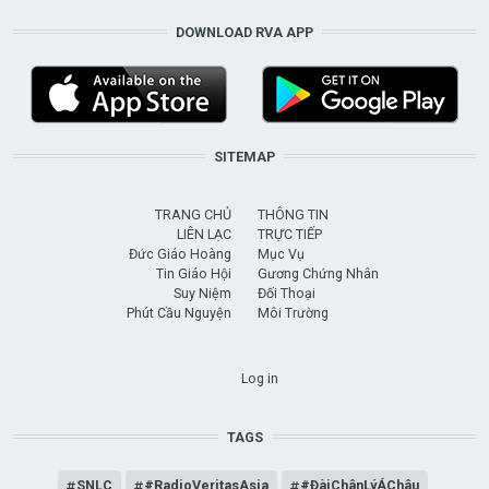
DOWNLOAD RVA APP
SITEMAP
TRANG CHỦ
THÔNG TIN
LIÊN LẠC
TRỰC TIẾP
Đức Giáo Hoàng
Mục Vụ
Tin Giáo Hội
Gương Chứng Nhân
Suy Niệm
Đối Thoại
Phút Cầu Nguyện
Môi Trường
USER ACCOUNT MENU
Log in
TAGS
SNLC
#RadioVeritasAsia
#ĐàiChânLýÁChâu