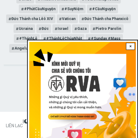
#PhútCầuNguyện
#SuyNiệm
#CầuNguyện
Đức Thánh cha Lêô XIV
Vatican
Đức Thánh cha Phanxicô
Ucraina
Đức
Israel
Gaza
Pietro Parolin
#ThánhLễ
#ThánhLễChúaNhật
#Sunday #Mass
×
Angelus
Đức Giáo hoàng Lêô XIV
General Audience
STAY CONNECTED WITH US!
|
Dark theme
FOOTER
LIÊN LẠC
Radio Veritas Asia © 2023