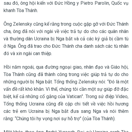
sau đó, ông hội kiến với Đức Hồng y Pietro Parolin, Quốc vụ
khanh Tòa Thánh.
Ông Zelensky cũng kể rằng trong cuộc gặp gỡ với Đức Thánh
cha, ông đã nói với ngài về việc trả tự do cho các quân nhân
và thường dân Ucraina bị Nga bắt và cả các ký giả bị cầm tù
ở Nga. Ông đã trao cho Đức Thánh cha danh sách các tù nhân
đó và xin ngài can thiệp.
Hồi năm ngoái, qua đường ngoại giao, nhân đạo và Giáo hội,
Tòa Thánh cũng đã thành công trong việc giúp trả tự do cho
những người bị Nga bắt. Tổng thống Zelensky nói: “Đó là một
vấn đề rất khó khăn. Vì thế, chúng tôi cần một sự giúp đỡ đặc
biệt, kể cả những cố gắng của Vatican”. Trong sứ điệp Video,
Tổng thống Ucraina cũng đề cập chi tiết về việc hồi hương
các trẻ em Ucraina bị Nga bắt đưa sang Nga và nói thêm
rằng: “Chúng tôi hy vọng nơi sự hỗ trợ” (của Tòa Thánh).