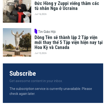
Đức Hồng y Zuppi viếng thăm các
tù nhân Nga ở Ucraina
Jul 16, 2026
Tin Giáo Hội
Dòng Tên sẽ thành lập 2 Tập viện
mới thay thế 5 Tập viện hiện nay tại
Hoa Kỳ và Canada
Jul 15, 2026
Subscribe
Get awesome content in your inbox.
The subscription service is currently unavailable. Please
check again later.