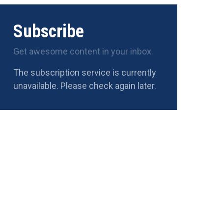
Subscribe
Get awesome content in your inbox.
The subscription service is currently
unavailable. Please check again later.