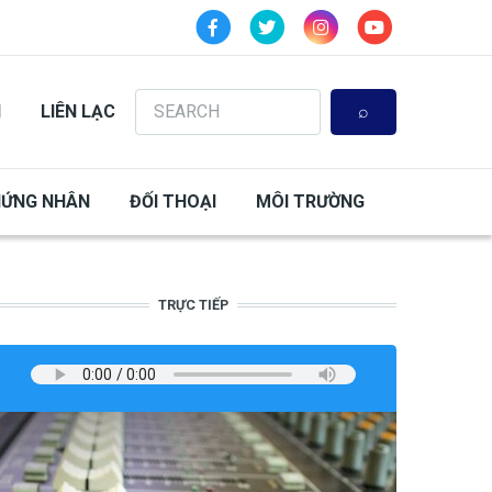
Search
N
LIÊN LẠC
HỨNG NHÂN
ĐỐI THOẠI
MÔI TRƯỜNG
TRỰC TIẾP