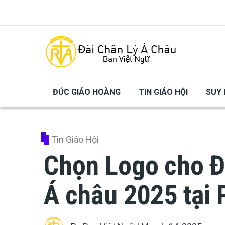
Skip to main content
ĐỨC GIÁO HOÀNG
TIN GIÁO HỘI
SUY 
Tin Giáo Hội
Chọn Logo cho Đạ
Á châu 2025 tại