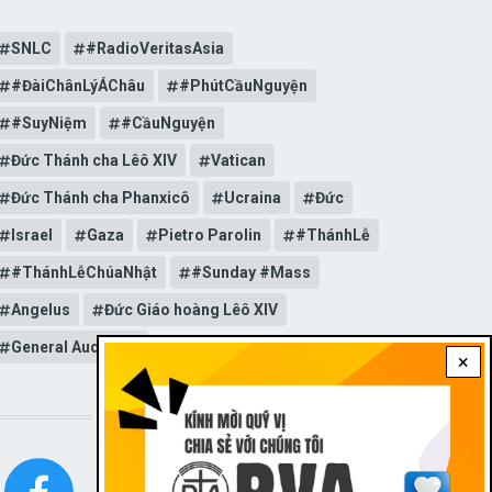
SNLC
#RadioVeritasAsia
#ĐàiChânLýÁChâu
#PhútCầuNguyện
#SuyNiệm
#CầuNguyện
Đức Thánh cha Lêô XIV
Vatican
Đức Thánh cha Phanxicô
Ucraina
Đức
Israel
Gaza
Pietro Parolin
#ThánhLễ
#ThánhLễChúaNhật
#Sunday #Mass
Angelus
Đức Giáo hoàng Lêô XIV
General Audience
×
STAY CONNECTED WITH US!