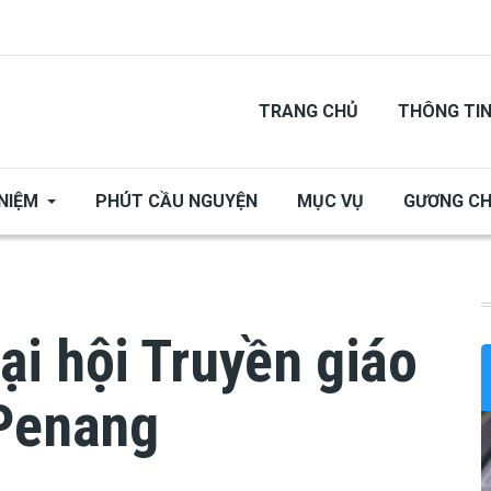
TRANG CHỦ
THÔNG TI
NIỆM
PHÚT CẦU NGUYỆN
MỤC VỤ
GƯƠNG C
i hội Truyền giáo
 Penang