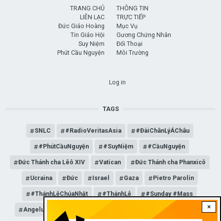
TRANG CHỦ
THÔNG TIN
LIÊN LẠC
TRỰC TIẾP
Đức Giáo Hoàng
Mục Vụ
Tin Giáo Hội
Gương Chứng Nhân
Suy Niệm
Đối Thoại
Phút Cầu Nguyện
Môi Trường
USER ACCOUNT MENU
Log in
TAGS
SNLC
#RadioVeritasAsia
#ĐàiChânLýÁChâu
#PhútCầuNguyện
#SuyNiệm
#CầuNguyện
Đức Thánh cha Lêô XIV
Vatican
Đức Thánh cha Phanxicô
Ucraina
Đức
Israel
Gaza
Pietro Parolin
#ThánhLễChúaNhật
#ThánhLễ
#Sunday #Mass
×
Angelus
Đức Giáo hoàng Lêô XIV
General Audience