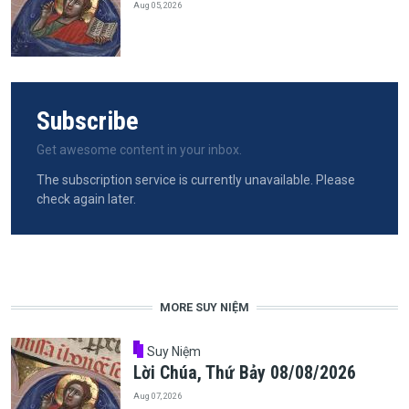
Aug 05, 2026
Subscribe
Get awesome content in your inbox.
The subscription service is currently unavailable. Please
check again later.
MORE SUY NIỆM
Suy Niệm
Lời Chúa, Thứ Bảy 08/08/2026
Aug 07, 2026