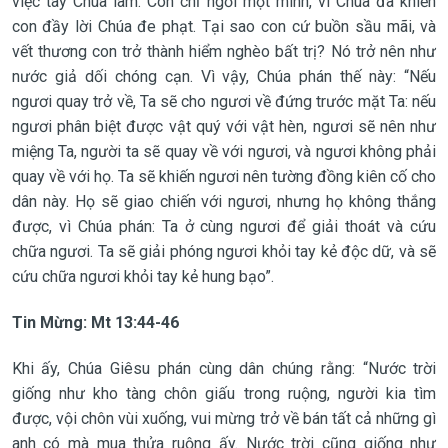
việc tay Chúa làm. Con chỉ ngồi một mình, vì Chúa đã khiến
con đầy lời Chúa đe phạt. Tại sao con cứ buồn sầu mãi, và
vết thương con trở thành hiểm nghèo bất trị? Nó trở nên như
nước giả dối chóng cạn. Vì vậy, Chúa phán thế này: “Nếu
ngươi quay trở về, Ta sẽ cho ngươi về đứng trước mặt Ta: nếu
ngươi phân biệt được vật quý với vật hèn, ngươi sẽ nên như
miệng Ta, người ta sẽ quay về với ngươi, và ngươi không phải
quay về với họ. Ta sẽ khiến ngươi nên tường đồng kiên cố cho
dân này. Họ sẽ giao chiến với ngươi, nhưng họ không thắng
được, vì Chúa phán: Ta ở cùng ngươi để giải thoát và cứu
chữa ngươi. Ta sẽ giải phóng ngươi khỏi tay kẻ độc dữ, và sẽ
cứu chữa ngươi khỏi tay kẻ hung bạo”.
Tin Mừng: Mt 13:44-46
Khi ấy, Chúa Giêsu phán cùng dân chúng rằng: “Nước trời
giống như kho tàng chôn giấu trong ruộng, người kia tìm
được, vội chôn vùi xuống, vui mừng trở về bán tất cả những gì
anh có mà mua thửa ruộng ấy. Nước trời cũng giống như