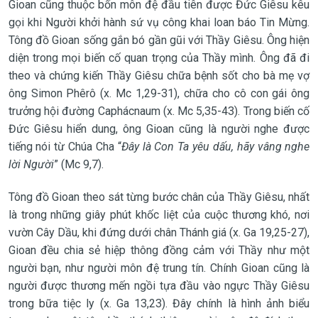
Gioan cũng thuộc bốn môn đệ đầu tiên được Đức Giêsu kêu
gọi khi Người khởi hành sứ vụ công khai loan báo Tin Mừng.
Tông đồ Gioan sống gắn bó gần gũi với Thầy Giêsu. Ông hiện
diện trong mọi biến cố quan trọng của Thầy mình. Ông đã đi
theo và chứng kiến Thầy Giêsu chữa bệnh sốt cho bà mẹ vợ
ông Simon Phêrô (x. Mc 1,29-31), chữa cho cô con gái ông
trưởng hội đường Caphácnaum (x. Mc 5,35-43). Trong biến cố
Đức Giêsu hiển dung, ông Gioan cũng là người nghe được
tiếng nói từ Chúa Cha “
Đây là Con Ta yêu dấu, hãy vâng nghe
lời Người
” (Mc 9,7).
Tông đồ Gioan theo sát từng bước chân của Thầy Giêsu, nhất
là trong những giây phút khốc liệt của cuộc thương khó, nơi
vườn Cây Dầu, khi đứng dưới chân Thánh giá (x. Ga 19,25-27),
Gioan đều chia sẻ hiệp thông đồng cảm với Thầy như một
người bạn, như người môn đệ trung tín. Chính Gioan cũng là
người được thương mến ngồi tựa đầu vào ngực Thầy Giêsu
trong bữa tiệc ly (x. Ga 13,23). Đây chính là hình ảnh biểu