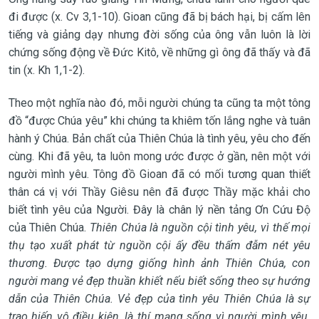
đi được (x. Cv 3,1-10). Gioan cũng đã bị bách hại, bị cấm lên
tiếng và giảng dạy nhưng đời sống của ông vẫn luôn là lời
chứng sống động về Đức Kitô, về những gì ông đã thấy và đã
tin (x. Kh 1,1-2).
Theo một nghĩa nào đó, mỗi người chúng ta cũng ta một tông
đồ “được Chúa yêu” khi chúng ta khiêm tốn lắng nghe và tuân
hành ý Chúa. Bản chất của Thiên Chúa là tình yêu, yêu cho đến
cùng. Khi đã yêu, ta luôn mong ước được ở gần, nên một với
người mình yêu. Tông đồ Gioan đã có mối tương quan thiết
thân cá vị với Thầy Giêsu nên đã được Thầy mặc khải cho
biết tình yêu của Người. Đây là chân lý nền tảng Ơn Cứu Độ
của Thiên Chúa.
Thiên Chúa là nguồn cội tình yêu, vì thế mọi
thụ tạo xuất phát từ nguồn cội ấy đều thấm đẫm nét yêu
thương. Được tạo dựng giống hình ảnh Thiên Chúa, con
người mang vẻ đẹp thuần khiết nếu biết sống theo sự hướng
dẫn của Thiên Chúa. Vẻ đẹp của tình yêu Thiên Chúa là sự
trao hiến vô điều kiện, là thí mạng sống vì người mình yêu.