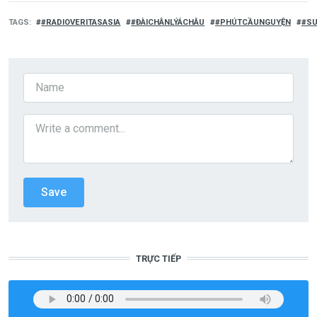
TAGS
#RADIOVERITASASIA
#ĐÀICHÂNLÝÁCHÂU
#PHÚTCẦUNGUYỆN
#SU
TRỰC TIẾP