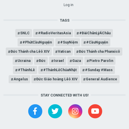
USER ACCOUNT MENU
Log in
TAGS
SNLC
#RadioVeritasAsia
#ĐàiChânLýÁChâu
#PhútCầuNguyện
#SuyNiệm
#CầuNguyện
Đức Thánh cha Lêô XIV
Vatican
Đức Thánh cha Phanxicô
Ucraina
Đức
Israel
Gaza
Pietro Parolin
#ThánhLễ
#ThánhLễChúaNhật
#Sunday #Mass
Angelus
Đức Giáo hoàng Lêô XIV
General Audience
STAY CONNECTED WITH US!