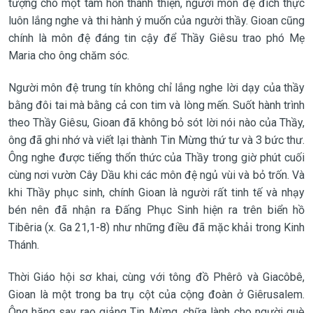
tượng cho một tâm hồn thánh thiện, người môn đệ đích thực
luôn lắng nghe và thi hành ý muốn của người thầy. Gioan cũng
chính là môn đệ đáng tin cậy để Thầy Giêsu trao phó Mẹ
Maria cho ông chăm sóc.
Người môn đệ trung tín không chỉ lắng nghe lời dạy của thầy
bằng đôi tai mà bằng cả con tim và lòng mến. Suốt hành trình
theo Thầy Giêsu, Gioan đã không bỏ sót lời nói nào của Thầy,
ông đã ghi nhớ và viết lại thành Tin Mừng thứ tư và 3 bức thư.
Ông nghe được tiếng thổn thức của Thầy trong giờ phút cuối
cùng nơi vườn Cây Dầu khi các môn đệ ngủ vùi và bỏ trốn. Và
khi Thầy phục sinh, chính Gioan là người rất tinh tế và nhạy
bén nên đã nhận ra Đấng Phục Sinh hiện ra trên biển hồ
Tibêria (x. Ga 21,1-8) như những điều đã mặc khải trong Kinh
Thánh.
Thời Giáo hội sơ khai, cùng với tông đồ Phêrô và Giacôbê,
Gioan là một trong ba trụ cột của cộng đoàn ở Giêrusalem.
Ông hăng say rao giảng Tin Mừng, chữa lành cho người què