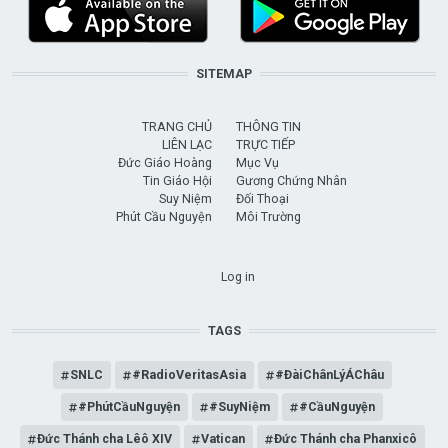
SITEMAP
TRANG CHỦ
THÔNG TIN
LIÊN LẠC
TRỰC TIẾP
Đức Giáo Hoàng
Mục Vụ
Tin Giáo Hội
Gương Chứng Nhân
Suy Niệm
Đối Thoại
Phút Cầu Nguyện
Môi Trường
USER ACCOUNT MENU
Log in
TAGS
SNLC
#RadioVeritasAsia
#ĐàiChânLýÁChâu
#PhútCầuNguyện
#SuyNiệm
#CầuNguyện
Đức Thánh cha Lêô XIV
Vatican
Đức Thánh cha Phanxicô