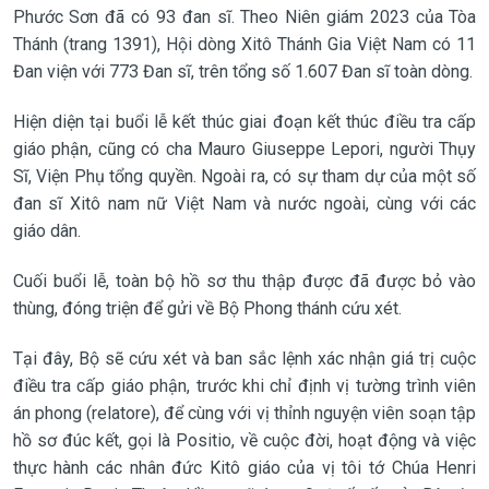
Phước Sơn đã có 93 đan sĩ. Theo Niên giám 2023 của Tòa
Thánh (trang 1391), Hội dòng Xitô Thánh Gia Việt Nam có 11
Đan viện với 773 Đan sĩ, trên tổng số 1.607 Đan sĩ toàn dòng.
Hiện diện tại buổi lễ kết thúc giai đoạn kết thúc điều tra cấp
giáo phận, cũng có cha Mauro Giuseppe Lepori, người Thụy
Sĩ, Viện Phụ tổng quyền. Ngoài ra, có sự tham dự của một số
đan sĩ Xitô nam nữ Việt Nam và nước ngoài, cùng với các
giáo dân.
Cuối buổi lễ, toàn bộ hồ sơ thu thập được đã được bỏ vào
thùng, đóng triện để gửi về Bộ Phong thánh cứu xét.
Tại đây, Bộ sẽ cứu xét và ban sắc lệnh xác nhận giá trị cuộc
điều tra cấp giáo phận, trước khi chỉ định vị tường trình viên
án phong (relatore), để cùng với vị thỉnh nguyện viên soạn tập
hồ sơ đúc kết, gọi là Positio, về cuộc đời, hoạt động và việc
thực hành các nhân đức Kitô giáo của vị tôi tớ Chúa Henri