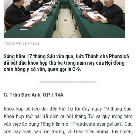
Photo: Vatican News
Sáng hôm 17 tháng Sáu vừa qua, Đức Thánh cha Phanxicô
đã bắt đầu khóa họp thứ ba trong năm nay của Hội đồng
chín hồng y cố vấn, quen gọi là C-9.
G. Trần Đức Anh, O.P. | RVA
Khóa họp sẽ kéo dài đến thứ Tư tới đây, ngày 19 tháng Sáu.
Khóa họp thứ hai đã diễn ra hồi tháng Tư và quý trọng tâm
vào việc áp dụng Tông hiến mới “Praedicate evangelium”,
Các
con hãy loan báo Tin mừng
, về Giáo triều Roma. Tuy nhiên,