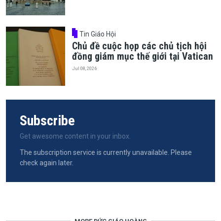
Tin Giáo Hội
Chủ đề cuộc họp các chủ tịch hội
đồng giám mục thế giới tại Vatican
Jul 08, 2026
Subscribe
Get awesome content in your inbox.
The subscription service is currently unavailable. Please
check again later.