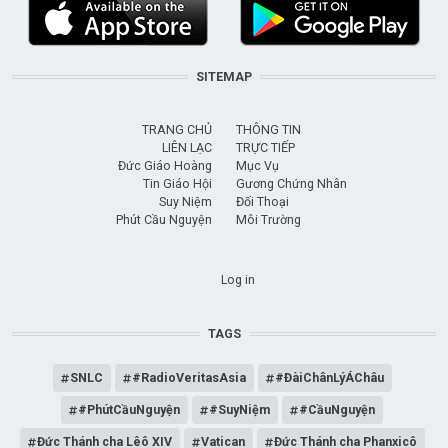
SITEMAP
TRANG CHỦ
THÔNG TIN
LIÊN LẠC
TRỰC TIẾP
Đức Giáo Hoàng
Mục Vụ
Tin Giáo Hội
Gương Chứng Nhân
Suy Niệm
Đối Thoại
Phút Cầu Nguyện
Môi Trường
USER ACCOUNT MENU
Log in
TAGS
SNLC
#RadioVeritasAsia
#ĐàiChânLýÁChâu
#PhútCầuNguyện
#SuyNiệm
#CầuNguyện
Đức Thánh cha Lêô XIV
Vatican
Đức Thánh cha Phanxicô