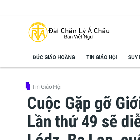
Skip to main content
ĐỨC GIÁO HOÀNG
TIN GIÁO HỘI
SUY 
Tin Giáo Hội
Cuộc Gặp gỡ Giới
Lần thứ 49 sẽ diễ
Lódz, Ba Lan, c