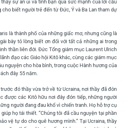
m thấy sự an ủi và tình bạn qua sức mạnh của lời cầu
 cho biết người trẻ đến từ Đức, Ý và Ba Lan tham dự
is là thành phố của những giấc mơ, nhưng cũng là
gài bày tỏ lòng biết ơn đối với tất cả những ai trong
inh thần liên đới. Đức Tổng giám mục Laurent Ulrich
 lãnh đạo các Giáo hội Kitô khác, cùng các giám mục
 cầu nguyện cho hòa bình, trong cuộc Hành hương của
cách đây 55 năm.
trước đó thầy vừa trở về từ Ucraina, nơi thầy đã đón
c được các Kitô hữu nơi đây đón tiếp, những người
ững người đang đau khổ vì chiến tranh. Họ hỗ trợ cụ
 giúp họ tái thiết. “Chúng tôi đã cầu nguyện tại phần
o vệ tự do cho quê hương mình.” Tại Ucraina, thầy