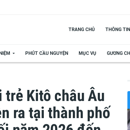
TRANG CHỦ
THÔNG TI
NIỆM
PHÚT CẦU NGUYỆN
MỤC VỤ
GƯƠNG C
 trẻ Kitô châu Âu
n ra tại thành phố
uối năm 2026 đến