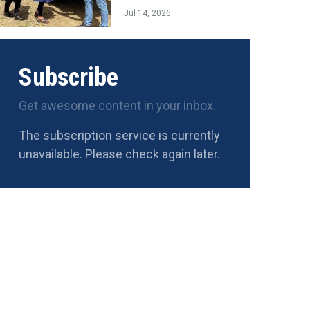
Jul 14, 2026
Subscribe
Get awesome content in your inbox.
The subscription service is currently
unavailable. Please check again later.