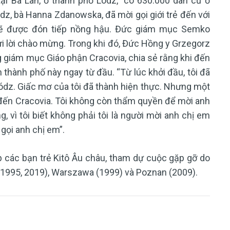
ại Ba Lan, ở thành phố Lódz,” có 630.000 dân cư ở
dz, bà Hanna Zdanowska, đã mời gọi giới trẻ đến với
sẽ được đón tiếp nồng hậu. Đức giám mục Semko
ửi lời chào mừng. Trong khi đó, Đức Hồng y Grzegorz
 giám mục Giáo phận Cracovia, chia sẻ rằng khi đến
thành phố này ngay từ đầu. “Từ lúc khởi đầu, tôi đã
ódz. Giấc mơ của tôi đã thành hiện thực. Nhưng một
 đến Cracovia. Tôi không còn thẩm quyền để mời anh
 vì tôi biết không phải tôi là người mời anh chị em
gọi anh chị em”.
p các bạn trẻ Kitô Âu châu, tham dự cuộc gặp gỡ do
, 1995, 2019), Warszawa (1999) và Poznan (2009).