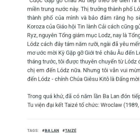
“Cuộc Gặp gỡ châu Âu tiếp theo sẽ diễn ra t
miền trung nước này. Thị trưởng thành phố Ló
thành phố của mình và bảo đảm rằng họ 
Koroza của Giáo hội Tin lành Cải cách cũng g
Ryz, nguyên Tổng giám mục Lodz, nay là Tổng
Lódz cách đây tám năm rưỡi, ngài đã yêu mến 
mơ ước mời Kỳ Gặp gỡ Giới trẻ châu Âu đến L
tháng trước, tôi được thuyên chuyển từ Lódz
chị em đến Lódz nữa. Nhưng tôi vẫn vui mừng,
đến Lódz - chính Chúa Giêsu Kitô là Đấng mời 
Trong quá khứ, đã có năm lần Ba Lan đón tiế
Tu viện đại kết Taizé tổ chức: Wroclaw (1989
TAGS
BA LAN
TAIZÉ