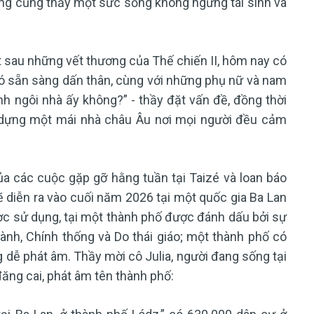
ưng cũng thấy một sức sống không ngừng tái sinh và
t sau những vết thương của Thế chiến II, hôm nay có
có sẵn sàng dấn thân, cùng với những phụ nữ và nam
nh ngôi nhà ấy không?” - thầy đặt vấn đề, đồng thời
ây dựng một mái nhà châu Âu nơi mọi người đều cảm
 các cuộc gặp gỡ hằng tuần tại Taizé và loan báo
ẽ diễn ra vào cuối năm 2026 tại một quốc gia Ba Lan
ợc sử dụng, tại một thành phố được đánh dấu bởi sự
ành, Chính thống và Do thái giáo; một thành phố có
 dễ phát âm. Thầy mời cô Julia, người đang sống tại
đăng cai, phát âm tên thành phố: