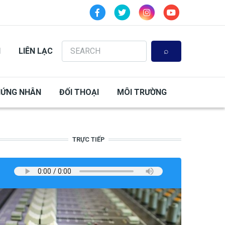
Search
N
LIÊN LẠC
HỨNG NHÂN
ĐỐI THOẠI
MÔI TRƯỜNG
TRỰC TIẾP