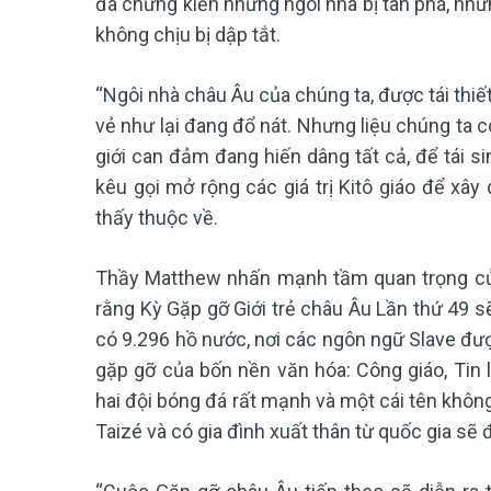
đã chứng kiến những ngôi nhà bị tàn phá, nh
không chịu bị dập tắt.
“Ngôi nhà châu Âu của chúng ta, được tái thiế
vẻ như lại đang đổ nát. Nhưng liệu chúng ta 
giới can đảm đang hiến dâng tất cả, để tái si
kêu gọi mở rộng các giá trị Kitô giáo để x
thấy thuộc về.
Thầy Matthew nhấn mạnh tầm quan trọng của
rằng Kỳ Gặp gỡ Giới trẻ châu Âu Lần thứ 49 s
có 9.296 hồ nước, nơi các ngôn ngữ Slave đư
gặp gỡ của bốn nền văn hóa: Công giáo, Tin l
hai đội bóng đá rất mạnh và một cái tên không
Taizé và có gia đình xuất thân từ quốc gia sẽ 