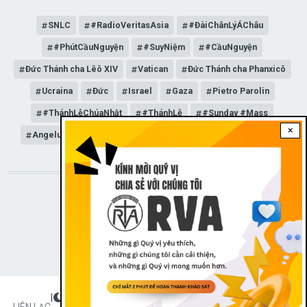
SNLC
#RadioVeritasAsia
#ĐàiChânLýÁChâu
#PhútCầuNguyện
#SuyNiệm
#CầuNguyện
Đức Thánh cha Lêô XIV
Vatican
Đức Thánh cha Phanxicô
Ucraina
Đức
Israel
Gaza
Pietro Parolin
#ThánhLễChúaNhật
#ThánhLễ
#Sunday #Mass
×
Angelus
Đức Giáo hoàng Lêô XIV
General Audience
STAY CONNECTED WITH US!
|
Dark theme
FOOTER