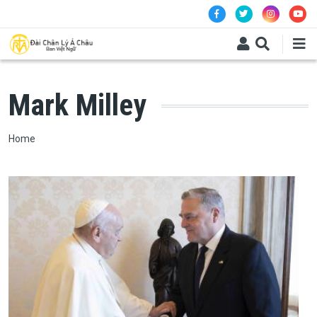
Skip to main content
Mark Milley
Breadcrumb
Home