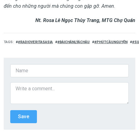
đến cho những người mà chúng con gặp gỡ. Amen.
Nt. Rosa Lê Ngọc Thùy Trang, MTG Chợ Quán
TAGS
#RADIOVERITASASIA
#ĐÀICHÂNLÝÁCHÂU
#PHÚTCẦUNGUYỆN
#SU