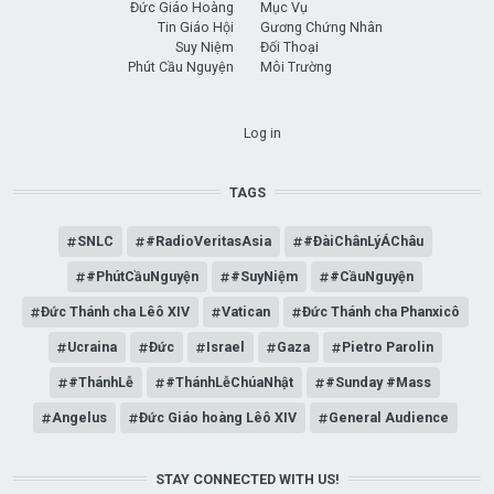
Đức Giáo Hoàng
Mục Vụ
Tin Giáo Hội
Gương Chứng Nhân
Suy Niệm
Đối Thoại
Phút Cầu Nguyện
Môi Trường
USER ACCOUNT MENU
Log in
TAGS
SNLC
#RadioVeritasAsia
#ĐàiChânLýÁChâu
#PhútCầuNguyện
#SuyNiệm
#CầuNguyện
Đức Thánh cha Lêô XIV
Vatican
Đức Thánh cha Phanxicô
Ucraina
Đức
Israel
Gaza
Pietro Parolin
#ThánhLễ
#ThánhLễChúaNhật
#Sunday #Mass
Angelus
Đức Giáo hoàng Lêô XIV
General Audience
STAY CONNECTED WITH US!