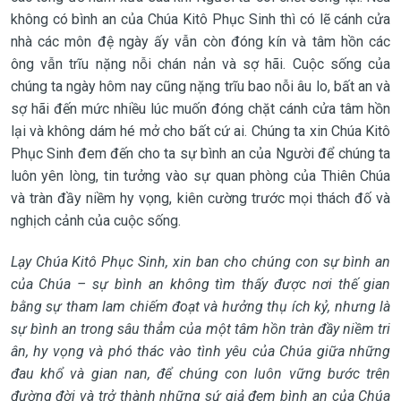
không có bình an của Chúa Kitô Phục Sinh thì có lẽ cánh cửa
nhà các môn đệ ngày ấy vẫn còn đóng kín và tâm hồn các
ông vẫn trĩu nặng nỗi chán nản và sợ hãi. Cuộc sống của
chúng ta ngày hôm nay cũng nặng trĩu bao nỗi âu lo, bất an và
sợ hãi đến mức nhiều lúc muốn đóng chặt cánh cửa tâm hồn
lại và không dám hé mở cho bất cứ ai. Chúng ta xin Chúa Kitô
Phục Sinh đem đến cho ta sự bình an của Người để chúng ta
luôn yên lòng, tin tưởng vào sự quan phòng của Thiên Chúa
và tràn đầy niềm hy vọng, kiên cường trước mọi thách đố và
nghịch cảnh của cuộc sống.
Lạy Chúa Kitô Phục Sinh, xin ban cho chúng con sự bình an
của Chúa – sự bình an không tìm thấy được nơi thế gian
bằng sự tham lam chiếm đoạt và hưởng thụ ích kỷ, nhưng là
sự bình an trong sâu thẳm của một tâm hồn tràn đầy niềm tri
ân, hy vọng và phó thác vào tình yêu của Chúa giữa những
đau khổ và gian nan, để chúng con luôn vững bước trên
đường đời và trở thành những sứ giả đem bình an của Chúa