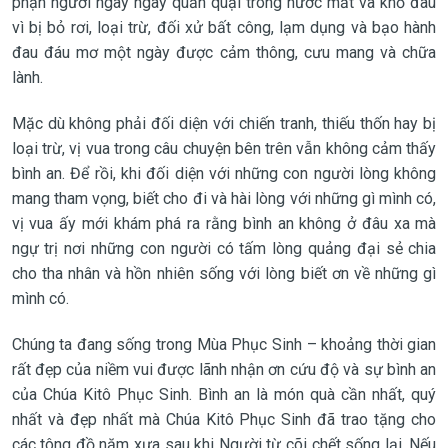
phận người ngày ngày quằn quại trong nước mắt và khổ đau
vì bị bỏ rơi, loại trừ, đối xử bất công, lạm dụng và bạo hành
đau đáu mơ một ngày được cảm thông, cưu mang và chữa
lành.
Mặc dù không phải đối diện với chiến tranh, thiếu thốn hay bị
loại trừ, vị vua trong câu chuyện bên trên vẫn không cảm thấy
bình an. Để rồi, khi đối diện với những con người lòng không
mang tham vọng, biết cho đi và hài lòng với những gì mình có,
vị vua ấy mới khám phá ra rằng bình an không ở đâu xa mà
ngự trị nơi những con người có tấm lòng quảng đại sẻ chia
cho tha nhân và hồn nhiên sống với lòng biết ơn về những gì
mình có.
Chúng ta đang sống trong Mùa Phục Sinh – khoảng thời gian
rất đẹp của niềm vui được lãnh nhận ơn cứu độ và sự bình an
của Chúa Kitô Phục Sinh. Bình an là món quà cần nhất, quý
nhất và đẹp nhất mà Chúa Kitô Phục Sinh đã trao tặng cho
các tông đồ năm xưa sau khi Người từ cõi chết sống lại. Nếu