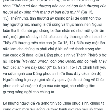
rằng: “
Không có tình thương nào cao cả hơn tình thương của
người đã hy sinh tính mạng vì bạn hữu mình
” (Ga 15,
13). Thế nhưng, tình thương ấy không phải để dành tôn thờ
hay ngưỡng mộ, nhưng là để sống và thực hành, nên Người
luôn tha thiết mời gọi chúng ta đón nhận nó như một giới răn
mới, một giới răn duy nhất: các con hãy thương mến nhau như
Thầy đã thương mến các con (x. Ga 15, 12). Điều này một lần
nữa làm cho chúng ta phải chú ý, khi nó trở thành trọng tâm
của cuộc đối thoại giữa Đấng phục sinh và Thánh Phêrô ở bờ
hồ Tibêria: “
Này anh Simon, con ông Gioan, anh có mến Thầy
hơn các anh em này không?
” (x. Ga 21, 15-17). Chính tình yêu
và sức mạnh của Đấng phục sinh đã thúc đẩy các môn đệ
Người sống trọn vẹn giới răn ấy qua việc làm chứng về Chúa
phục sinh và cuộc tử đạo của các ngài, như những tấm
gương sáng ngời cho chúng ta.
Là những người đã và đang tin vào Chúa phục sinh, chúng ta
cũng được mời gọi sống và thực hành giới răn mới ấy trong