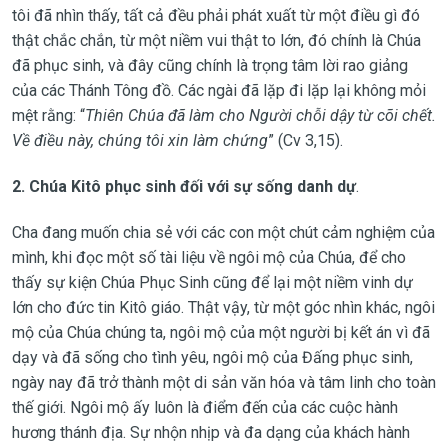
tôi đã nhìn thấy, tất cả đều phải phát xuất từ một điều gì đó
thật chắc chắn, từ một niềm vui thật to lớn, đó chính là Chúa
đã phục sinh, và đây cũng chính là trọng tâm lời rao giảng
của các Thánh Tông đồ. Các ngài đã lặp đi lặp lại không mỏi
mệt rằng: “
Thiên Chúa đã làm cho Người chỗi dậy từ cõi chết.
Về điều này, chúng tôi xin làm chứng
” (Cv 3,15).
2.
Chúa Kitô phục sinh đối với sự sống danh dự
.
Cha đang muốn chia sẻ với các con một chút cảm nghiệm của
mình, khi đọc một số tài liệu về ngôi mộ của Chúa, để cho
thấy sự kiện Chúa Phục Sinh cũng để lại một niềm vinh dự
lớn cho đức tin Kitô giáo. Thật vậy, từ một góc nhìn khác, ngôi
mộ của Chúa chúng ta, ngôi mộ của một người bị kết án vì đã
dạy và đã sống cho tình yêu, ngôi mộ của Đấng phục sinh,
ngày nay đã trở thành một di sản văn hóa và tâm linh cho toàn
thế giới. Ngôi mộ ấy luôn là điểm đến của các cuộc hành
hương thánh địa. Sự nhộn nhịp và đa dạng của khách hành