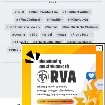
TAGS
SNLC
#RadioVeritasAsia
#ĐàiChânLýÁChâu
#PhútCầuNguyện
#SuyNiệm
#CầuNguyện
Đức Thánh cha Lêô XIV
Vatican
Đức Thánh cha Phanxicô
Ucraina
Đức
Israel
Gaza
Pietro Parolin
#ThánhLễ
#ThánhLễChúaNhật
#Sunday #Mass
×
Angelus
Đức Giáo hoàng Lêô XIV
General Audience
STAY CONNECTED WITH US!