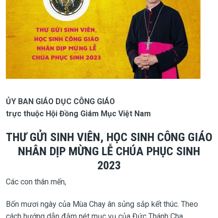
ỦY BAN GIÁO DỤC CÔNG GIÁO
trực thuộc Hội Đồng Giám Mục Việt Nam
THƯ GỬI SINH VIÊN, HỌC SINH CÔNG GIÁO
NHÂN DỊP MỪNG LỄ CHÚA PHỤC SINH
2023
Các con thân mến,
Bốn mươi ngày của Mùa Chay ân sủng sắp kết thúc. Theo
cách hướng dẫn đậm nét mục vụ của Đức Thánh Cha