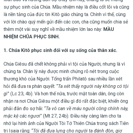
sự phục sinh của Chúa. Mầu nhiệm này là điều cốt lõi và cũng
là nền tảng của đức tin Kitô giáo chúng ta. Chính vì thế, cùng
với lời chào quý mến gửi đến các con, cha cũng muốn chia sẻ
thêm một vài suy nghĩ về mầu nhiệm lớn lao này:
MẦU
NHIỆM CHÚA PHỤC SINH.
1. Chúa Kitô phục sinh đối với sự sống của thân xác.
Chúa Giêsu đã chết không phải vì tội của Người, nhưng là vì
chúng ta. Chân lý này được minh chứng rõ nét trong cuộc
thương khó của Người. Tổng trấn Philatô sau nhiều lần xét
hỏi đã đưa ra phán quyết: “
Ta xét thấy người này không có tội
gì
” (Lc 23, 4b). Và hơn thế nữa, trước mặt toàn dân, ông còn
nhận ra nơi Chúa Giêsu một điều gì đó rất đặc biệt, khiến ông
phải đắn đo sợ hãi: “
Ta vô can về máu người công chính này,
mặc kệ các ngươi
” (Mt 27, 24b). Điều này càng làm cho ta
nhớ lại hình ảnh của Người Tôi Tớ Thiên Chúa trong sách Tiên
tri Isaia rằng: “
Tôi đã đưa lưng cho người ta đánh đòn, giơ