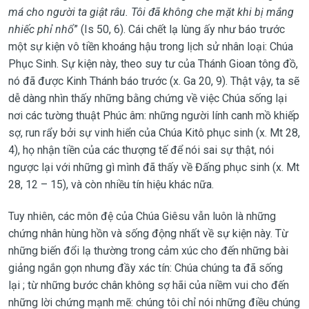
má cho người ta giật râu. Tôi đã không che mặt khi bị mắng
nhiếc phỉ nhổ
” (Is 50, 6). Cái chết lạ lùng ấy như báo trước
một sự kiện vô tiền khoáng hậu trong lịch sử nhân loại: Chúa
Phục Sinh. Sự kiện này, theo suy tư của Thánh Gioan tông đồ,
nó đã được Kinh Thánh báo trước (x. Ga 20, 9). Thật vậy, ta sẽ
dễ dàng nhìn thấy những bằng chứng về việc Chúa sống lại
nơi các tường thuật Phúc âm: những người lính canh mồ khiếp
sợ, run rẩy bởi sự vinh hiển của Chúa Kitô phục sinh (x. Mt 28,
4), họ nhận tiền của các thượng tế để nói sai sự thật, nói
ngược lại với những gì mình đã thấy về Đấng phục sinh (x. Mt
28, 12 – 15), và còn nhiều tín hiệu khác nữa.
Tuy nhiên, các môn đệ của Chúa Giêsu vẫn luôn là những
chứng nhân hùng hồn và sống động nhất về sự kiện này. Từ
những biến đổi lạ thường trong cảm xúc cho đến những bài
giảng ngắn gọn nhưng đầy xác tín: Chúa chúng ta đã sống
lại ; từ những bước chân không sợ hãi của niềm vui cho đến
những lời chứng mạnh mẽ: chúng tôi chỉ nói những điều chúng