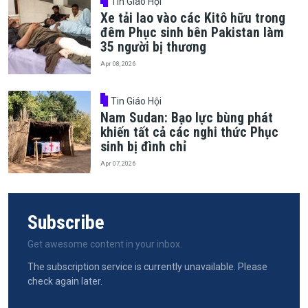
Tin Giáo Hội
Xe tải lao vào các Kitô hữu trong
đêm Phục sinh bên Pakistan làm
35 người bị thương
Apr 08, 2026
Tin Giáo Hội
Nam Sudan: Bạo lực bùng phát
khiến tất cả các nghi thức Phục
sinh bị đình chỉ
Apr 07, 2026
Subscribe
Get awesome content in your inbox.
The subscription service is currently unavailable. Please
check again later.