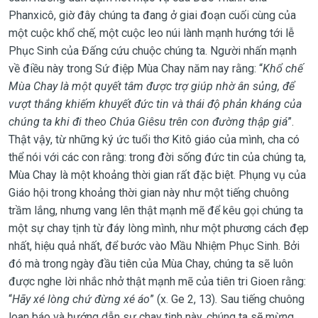
Phanxicô, giờ đây chúng ta đang ở giai đoạn cuối cùng của
một cuộc khổ chế, một cuộc leo núi lành mạnh hướng tới lễ
Phục Sinh của Đấng cứu chuộc chúng ta. Người nhấn mạnh
về điều này trong Sứ điệp Mùa Chay năm nay rằng: “
Khổ chế
Mùa Chay là một quyết tâm được trợ giúp nhờ ân sủng, để
vượt thắng khiếm khuyết đức tin và thái độ phản kháng của
chúng ta khi đi theo Chúa Giêsu trên con đường thập giá
”.
Thật vậy, từ những ký ức tuổi thơ Kitô giáo của mình, cha có
thể nói với các con rằng: trong đời sống đức tin của chúng ta,
Mùa Chay là một khoảng thời gian rất đặc biệt. Phụng vụ của
Giáo hội trong khoảng thời gian này như một tiếng chuông
trầm lắng, nhưng vang lên thật mạnh mẽ để kêu gọi chúng ta
một sự chay tịnh từ đáy lòng mình, như một phương cách đẹp
nhất, hiệu quả nhất, để bước vào Mầu Nhiệm Phục Sinh. Bởi
đó mà trong ngày đầu tiên của Mùa Chay, chúng ta sẽ luôn
được nghe lời nhắc nhở thật mạnh mẽ của tiên tri Gioen rằng:
“
Hãy xé lòng chứ đừng xé áo
” (x. Ge 2, 13)
.
Sau tiếng chuông
loan báo và hướng dẫn sự chay tịnh này, chúng ta sẽ mừng