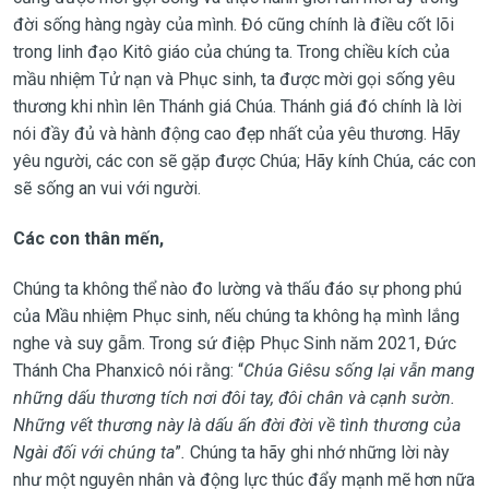
đời sống hàng ngày của mình. Đó cũng chính là điều cốt lõi
trong linh đạo Kitô giáo của chúng ta. Trong chiều kích của
mầu nhiệm Tử nạn và Phục sinh, ta được mời gọi sống yêu
thương khi nhìn lên Thánh giá Chúa. Thánh giá đó chính là lời
nói đầy đủ và hành động cao đẹp nhất của yêu thương. Hãy
yêu người, các con sẽ gặp được Chúa; Hãy kính Chúa, các con
sẽ sống an vui với người.
Các con thân mến,
Chúng ta không thể nào đo lường và thấu đáo sự phong phú
của Mầu nhiệm Phục sinh, nếu chúng ta không hạ mình lắng
nghe và suy gẫm. Trong sứ điệp Phục Sinh năm 2021, Đức
Thánh Cha Phanxicô nói rằng: “
Chúa Giêsu sống lại vẫn mang
những dấu thương tích nơi đôi tay, đôi chân và cạnh sườn.
Những vết thương này là dấu ấn đời đời về tình thương của
Ngài đối với chúng ta
”
.
Chúng ta hãy ghi nhớ những lời này
như một nguyên nhân và động lực thúc đẩy mạnh mẽ hơn nữa