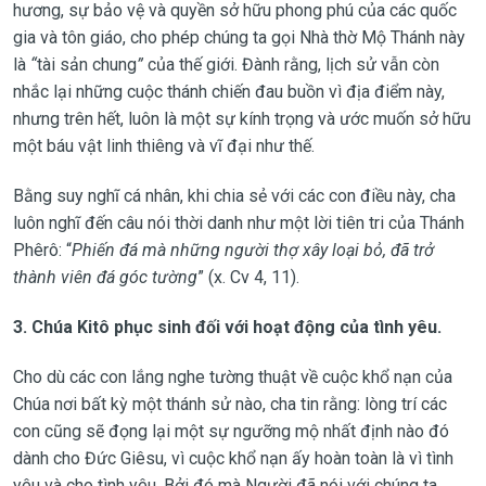
hương, sự bảo vệ và quyền sở hữu phong phú của các quốc
gia và tôn giáo, cho phép chúng ta gọi Nhà thờ Mộ Thánh này
là
“
tài sản chung
”
của thế giới. Đành rằng, lịch sử vẫn còn
nhắc lại những cuộc thánh chiến đau buồn vì địa điểm này,
nhưng trên hết, luôn là một sự kính trọng và ước muốn sở hữu
một báu vật linh thiêng và vĩ đại như thế.
Bằng suy nghĩ cá nhân, khi chia sẻ với các con điều này, cha
luôn nghĩ đến câu nói thời danh như một lời tiên tri của Thánh
Phêrô: “
Phiến đá mà những người thợ xây loại bỏ, đã trở
thành viên đá góc tường
” (x. Cv 4, 11).
3.
Chúa Kitô phục sinh đối với hoạt động của tình yêu.
Cho dù các con lắng nghe tường thuật về cuộc khổ nạn của
Chúa nơi bất kỳ một thánh sử nào, cha tin rằng: lòng trí các
con cũng sẽ đọng lại một sự ngưỡng mộ nhất định nào đó
dành cho Đức Giêsu, vì cuộc khổ nạn ấy hoàn toàn là vì tình
yêu và cho tình yêu. Bởi đó mà Người đã nói với chúng ta