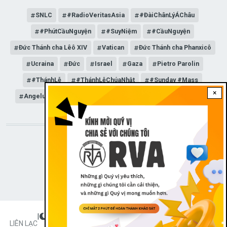
SNLC
#RadioVeritasAsia
#ĐàiChânLýÁChâu
#PhútCầuNguyện
#SuyNiệm
#CầuNguyện
Đức Thánh cha Lêô XIV
Vatican
Đức Thánh cha Phanxicô
Ucraina
Đức
Israel
Gaza
Pietro Parolin
#ThánhLễ
#ThánhLễChúaNhật
#Sunday #Mass
×
Angelus
Đức Giáo hoàng Lêô XIV
General Audience
STAY CONNECTED WITH US!
|
Dark theme
FOOTER
LIÊN LẠC