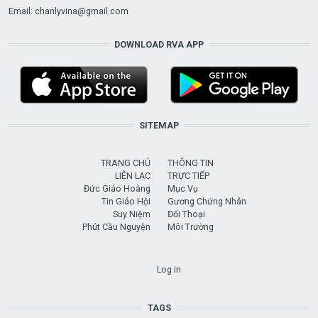
Email:
chanlyvina@gmail.com
DOWNLOAD RVA APP
SITEMAP
TRANG CHỦ
THÔNG TIN
LIÊN LẠC
TRỰC TIẾP
Đức Giáo Hoàng
Mục Vụ
Tin Giáo Hội
Gương Chứng Nhân
Suy Niệm
Đối Thoại
Phút Cầu Nguyện
Môi Trường
USER ACCOUNT MENU
Log in
TAGS