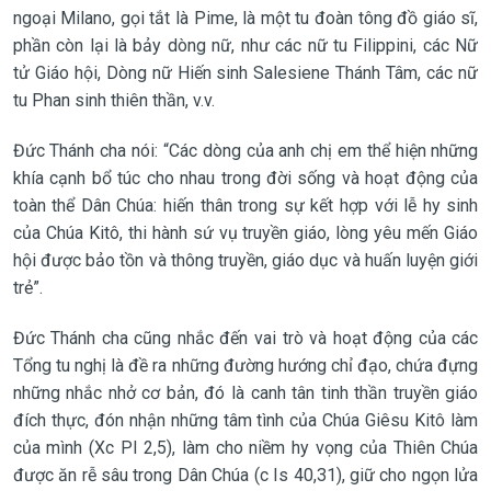
ngoại Milano, gọi tắt là Pime, là một tu đoàn tông đồ giáo sĩ,
phần còn lại là bảy dòng nữ, như các nữ tu Filippini, các Nữ
tử Giáo hội, Dòng nữ Hiến sinh Salesiene Thánh Tâm, các nữ
tu Phan sinh thiên thần, v.v.
Đức Thánh cha nói: “Các dòng của anh chị em thể hiện những
khía cạnh bổ túc cho nhau trong đời sống và hoạt động của
toàn thể Dân Chúa: hiến thân trong sự kết hợp với lễ hy sinh
của Chúa Kitô, thi hành sứ vụ truyền giáo, lòng yêu mến Giáo
hội được bảo tồn và thông truyền, giáo dục và huấn luyện giới
trẻ”.
Đức Thánh cha cũng nhắc đến vai trò và hoạt động của các
Tổng tu nghị là đề ra những đường hướng chỉ đạo, chứa đựng
những nhắc nhở cơ bản, đó là canh tân tinh thần truyền giáo
đích thực, đón nhận những tâm tình của Chúa Giêsu Kitô làm
của mình (Xc Pl 2,5), làm cho niềm hy vọng của Thiên Chúa
được ăn rễ sâu trong Dân Chúa (c Is 40,31), giữ cho ngọn lửa