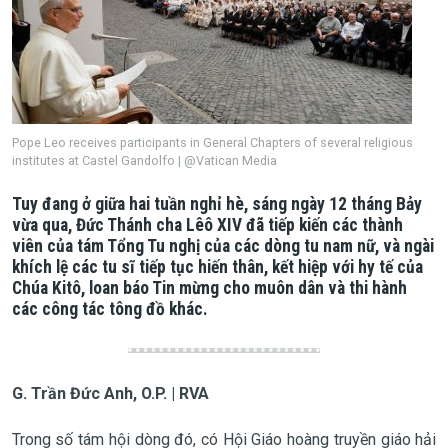
Pope Leo receives participants in General Chapters of several religious
institutes at Castel Gandolfo | @Vatican Media
Tuy đang ở giữa hai tuần nghỉ hè, sáng ngày 12 tháng Bảy
vừa qua, Đức Thánh cha Lêô XIV đã tiếp kiến các thành
viên của tám Tổng Tu nghị của các dòng tu nam nữ, và ngài
khích lệ các tu sĩ tiếp tục hiến thân, kết hiệp với hy tế của
Chúa Kitô, loan báo Tin mừng cho muôn dân và thi hành
các công tác tông đồ khác.
G. Trần Đức Anh, O.P. | RVA
Trong số tám hội dòng đó, có Hội Giáo hoàng truyền giáo hải