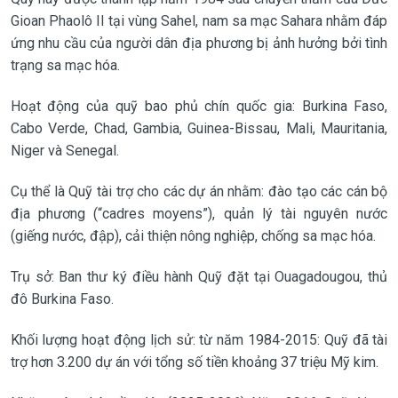
Gioan Phaolô II tại vùng Sahel, nam sa mạc Sahara nhằm đáp
ứng nhu cầu của người dân địa phương bị ảnh hưởng bởi tình
trạng sa mạc hóa.
Hoạt động của quỹ bao phủ chín quốc gia: Burkina Faso,
Cabo Verde, Chad, Gambia, Guinea-Bissau, Mali, Mauritania,
Niger và Senegal.
Cụ thể là Quỹ tài trợ cho các dự án nhằm: đào tạo các cán bộ
địa phương (“cadres moyens”), quản lý tài nguyên nước
(giếng nước, đập), cải thiện nông nghiệp, chống sa mạc hóa.
Trụ sở: Ban thư ký điều hành Quỹ đặt tại Ouagadougou, thủ
đô Burkina Faso.
Khối lượng hoạt động lịch sử: từ năm 1984-2015: Quỹ đã tài
trợ hơn 3.200 dự án với tổng số tiền khoảng 37 triệu Mỹ kim.