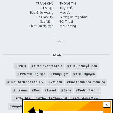
TRANG CHỦ
THÔNG TIN
LIÊN LẠC
TRỰC TIẾP
Đức Giáo Hoàng
Mục Vụ
Tin Giáo Hội
Gương Chứng Nhân
Suy Niệm
Đối Thoại
Phút Cầu Nguyện
Môi Trường
USER ACCOUNT MENU
Log in
TAGS
SNLC
#RadioVeritasAsia
#ĐàiChânLýÁChâu
#PhútCầuNguyện
#SuyNiệm
#CầuNguyện
Đức Thánh cha Lêô XIV
Vatican
Đức Thánh cha Phanxicô
Ucraina
Đức
Israel
Gaza
Pietro Parolin
#ThánhLễ
#ThánhLễChúaNhật
#Sunday #Mass
×
Angelus
Đức Giáo hoàng Lêô XIV
General Audience