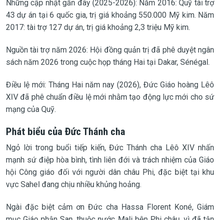
Những cập nhật gần đây (2025-2026): Năm 2016: Quỹ tài trợ
43 dự án tại 6 quốc gia, trị giá khoảng 550.000 Mỹ kim. Năm
2017: tài trợ 127 dự án, trị giá khoảng 2,3 triệu Mỹ kim.
Nguồn tài trợ năm 2026: Hội đồng quản trị đã phê duyệt ngân
sách năm 2026 trong cuộc họp tháng Hai tại Dakar, Sénégal.
Điều lệ mới: Tháng Hai năm nay (2026), Đức Giáo hoàng Lêô
XIV đã phê chuẩn điều lệ mới nhằm tạo động lực mới cho sứ
mạng của Quỹ.
Phát biểu của Đức Thánh cha
Ngỏ lời trong buổi tiếp kiến, Đức Thánh cha Lêô XIV nhấn
mạnh sứ điệp hòa bình, tình liên đới và trách nhiệm của Giáo
hội Công giáo đối với người dân châu Phi, đặc biệt tại khu
vực Sahel đang chịu nhiều khủng hoảng.
Ngài đặc biệt cảm ơn Đức cha Hassa Florent Koné, Giám
mục Giáo phận San, thuộc nước Mali bên Phi châu, vì đã tận