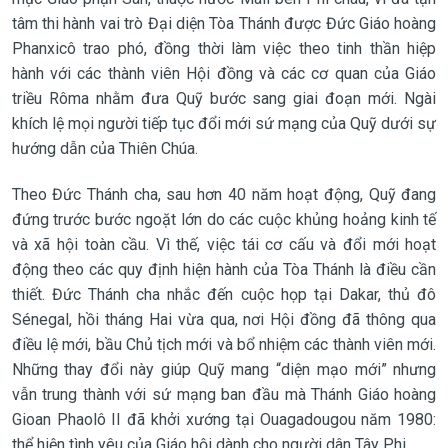
tâm thi hành vai trò Đại diện Tòa Thánh được Đức Giáo hoàng
Phanxicô trao phó, đồng thời làm việc theo tinh thần hiệp
hành với các thành viên Hội đồng và các cơ quan của Giáo
triều Rôma nhằm đưa Quỹ bước sang giai đoạn mới. Ngài
khích lệ mọi người tiếp tục đổi mới sứ mạng của Quỹ dưới sự
hướng dẫn của Thiên Chúa.
Theo Đức Thánh cha, sau hơn 40 năm hoạt động, Quỹ đang
đứng trước bước ngoặt lớn do các cuộc khủng hoảng kinh tế
và xã hội toàn cầu. Vì thế, việc tái cơ cấu và đổi mới hoạt
động theo các quy định hiện hành của Tòa Thánh là điều cần
thiết. Đức Thánh cha nhắc đến cuộc họp tại Dakar, thủ đô
Sénegal, hồi tháng Hai vừa qua, nơi Hội đồng đã thông qua
điều lệ mới, bầu Chủ tịch mới và bổ nhiệm các thành viên mới.
Những thay đổi này giúp Quỹ mang “diện mạo mới” nhưng
vẫn trung thành với sứ mạng ban đầu mà Thánh Giáo hoàng
Gioan Phaolô II đã khởi xướng tại Ouagadougou năm 1980:
thể hiện tình yêu của Giáo hội dành cho người dân Tây Phi.