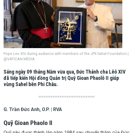
Pope Leo XIV during audience with members of the JPII Sahel Foundation |
@VATICAN MEDIA
Sáng ngày 09 tháng Năm vừa qua, Đức Thánh cha Lêô XIV
đã tiếp kiến Hội đồng Quản trị Quỹ Gioan Phaolô II giúp
vùng Sahel bên Phi Châu.
G. Trần Đức Anh, O.P. | RVA
Quỹ Gioan Phaolo II
Quỹ này được thành lập năm 1984 sau chuyến thăm của Đức