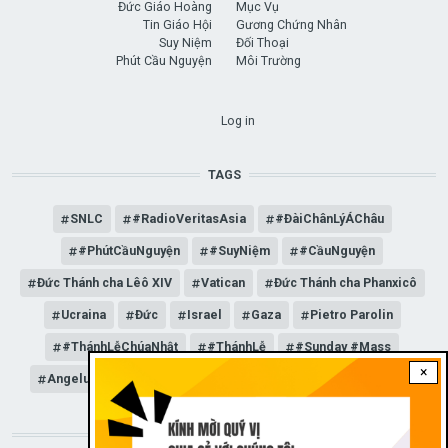
Đức Giáo Hoàng
Mục Vụ
Tin Giáo Hội
Gương Chứng Nhân
Suy Niệm
Đối Thoại
Phút Cầu Nguyện
Môi Trường
USER ACCOUNT MENU
Log in
TAGS
SNLC
#RadioVeritasAsia
#ĐàiChânLýÁChâu
#PhútCầuNguyện
#SuyNiệm
#CầuNguyện
Đức Thánh cha Lêô XIV
Vatican
Đức Thánh cha Phanxicô
Ucraina
Đức
Israel
Gaza
Pietro Parolin
#ThánhLễChúaNhật
#ThánhLễ
#Sunday #Mass
×
Angelus
Đức Giáo hoàng Lêô XIV
General Audience
STAY CONNECTED WITH US!