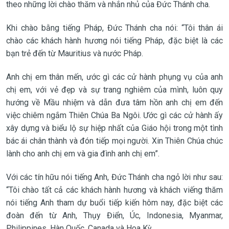
theo những lời chào thăm và nhắn nhủ của Đức Thánh cha.
Khi chào bằng tiếng Pháp, Đức Thánh cha nói: “Tôi thân ái
chào các khách hành hương nói tiếng Pháp, đặc biệt là các
bạn trẻ đến từ Mauritius và nước Pháp.
Anh chị em thân mến, ước gì các cử hành phụng vụ của anh
chị em, với vẻ đẹp và sự trang nghiêm của mình, luôn quy
hướng về Mầu nhiệm và dẫn đưa tâm hồn anh chị em đến
việc chiêm ngắm Thiên Chúa Ba Ngôi. Ước gì các cử hành ấy
xây dựng và biểu lộ sự hiệp nhất của Giáo hội trong một tình
bác ái chân thành và đón tiếp mọi người. Xin Thiên Chúa chúc
lành cho anh chị em và gia đình anh chị em”.
Với các tín hữu nói tiếng Anh, Đức Thánh cha ngỏ lời như sau:
“Tôi chào tất cả các khách hành hương và khách viếng thăm
nói tiếng Anh tham dự buổi tiếp kiến hôm nay, đặc biệt các
đoàn đến từ Anh, Thụy Điển, Úc, Indonesia, Myanmar,
Philippines, Hàn Quốc, Canada và Hoa Kỳ.