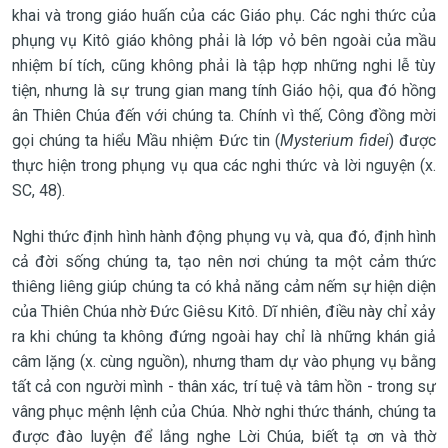
khai và trong giáo huấn của các Giáo phụ. Các nghi thức của
phụng vụ Kitô giáo không phải là lớp vỏ bên ngoài của mầu
nhiệm bí tích, cũng không phải là tập hợp những nghi lễ tùy
tiện, nhưng là sự trung gian mang tính Giáo hội, qua đó hồng
ân Thiên Chúa đến với chúng ta. Chính vì thế, Công đồng mời
gọi chúng ta hiểu Mầu nhiệm Đức tin (
Mysterium fidei
) được
thực hiện trong phụng vụ qua các nghi thức và lời nguyện (x.
SC, 48).
Nghi thức định hình hành động phụng vụ và, qua đó, định hình
cả đời sống chúng ta, tạo nên nơi chúng ta một cảm thức
thiêng liêng giúp chúng ta có khả năng cảm nếm sự hiện diện
của Thiên Chúa nhờ Đức Giêsu Kitô. Dĩ nhiên, điều này chỉ xảy
ra khi chúng ta không đứng ngoài hay chỉ là những khán giả
câm lặng (x. cùng nguồn), nhưng tham dự vào phụng vụ bằng
tất cả con người mình - thân xác, trí tuệ và tâm hồn - trong sự
vâng phục mệnh lệnh của Chúa. Nhờ nghi thức thánh, chúng ta
được đào luyện để lắng nghe Lời Chúa, biết tạ ơn và thờ