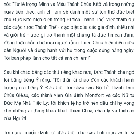
nói: “Từ lễ trọng Mình và Máu Thánh Chúa Kitô và trong những
ngày tiếp theo, anh chị em sẽ dành một sự tôn thờ đặc biệt
cho Đức Kitô hiện diện trong Bí tích Thánh Thể. Việc tham dự
các cuộc rước Thánh Thể - đặc biệt của các gia đình, thiếu nhi
và giới trẻ - ước gì trở thành một chứng tá đức tin can đảm,
đồng thời nhắc nhớ mọi người rằng Thiên Chúa hiện diện giữa
dân Người và đồng hành với họ trong cuộc sống hằng ngày.
Tôi ban phép lành cho tất cả anh chị em!”
Sau khi chào bằng các thứ tiếng khác nữa, Đức Thánh cha ngỏ
lời bằng tiếng Ý rằng: “Tôi thân ái chào đón các khách hành
hương nói tiếng Ý. Đặc biệt, tôi chào các Nữ tử Thánh Tâm
Chúa Giêsu, các thành viên Gia đình Montfort và các Nữ tu
Đức Mẹ Nhà Tiệc Ly; tôi khích lệ họ trở nên dấu chỉ hy vọng
cho những ai đang khao khát Thiên Chúa, chân lý và bình an
của Người.
Tôi cũng muốn dành lời đặc biệt cho các linh mục và tu sĩ