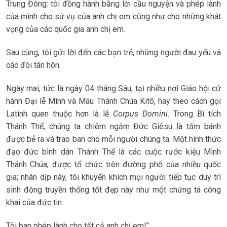
Trung Đông: tôi đồng hành bằng lời cầu nguyện và phép lành
của mình cho sứ vụ của anh chị em cũng như cho những khát
vọng của các quốc gia anh chị em.
Sau cùng, tôi gửi lời đến các bạn trẻ, những người đau yếu và
các đôi tân hôn.
Ngày mai, tức là ngày 04 tháng Sáu, tại nhiều nơi Giáo hội cử
hành Đại lễ Mình và Máu Thánh Chúa Kitô, hay theo cách gọi
Latinh quen thuộc hơn là lễ
Corpus Domini
. Trong Bí tích
Thánh Thể, chúng ta chiêm ngắm Đức Giêsu là tấm bánh
được bẻ ra và trao ban cho mỗi người chúng ta. Một hình thức
đạo đức bình dân Thánh Thể là các cuộc rước kiệu Mình
Thánh Chúa, được tổ chức trên đường phố của nhiều quốc
gia; nhân dịp này, tôi khuyến khích mọi người tiếp tục duy trì
sinh động truyền thống tốt đẹp này như một chứng tá công
khai của đức tin.
Tôi ban phép lành cho tất cả anh chị em!”