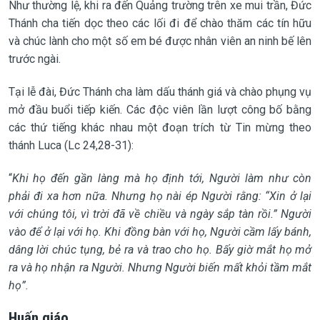
Như thường lệ, khi ra đến Quảng trường trên xe mui trần, Đức
Thánh cha tiến dọc theo các lối đi để chào thăm các tín hữu
và chúc lành cho một số em bé được nhân viên an ninh bế lên
trước ngài.
Tại lễ đài, Đức Thánh cha làm dấu thánh giá và chào phụng vụ
mở đầu buổi tiếp kiến. Các độc viên lần lượt công bố bằng
các thứ tiếng khác nhau một đoạn trích từ Tin mừng theo
thánh Luca (Lc 24,28-31):
“
Khi họ đến gần làng mà họ định tới, Người làm như còn
phải đi xa hơn nữa. Nhưng họ nài ép Người rằng: “Xin ở lại
với chúng tôi, vì trời đã về chiều và ngày sắp tàn rồi.” Người
vào để ở lại với họ. Khi đồng bàn với họ, Người cầm lấy bánh,
dâng lời chúc tụng, bẻ ra và trao cho họ. Bấy giờ mắt họ mở
ra và họ nhận ra Người. Nhưng Người biến mất khỏi tầm mắt
họ”.
Huấn giáo