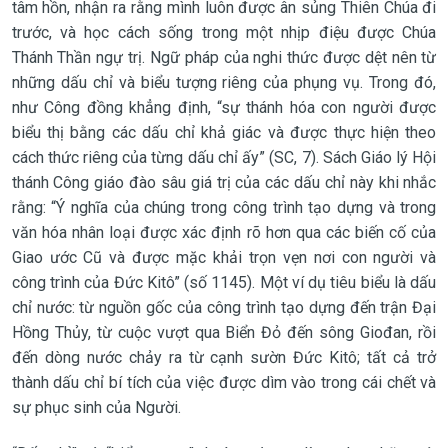
tâm hồn, nhận ra rằng mình luôn được ân sủng Thiên Chúa đi
trước, và học cách sống trong một nhịp điệu được Chúa
Thánh Thần ngự trị. Ngữ pháp của nghi thức được dệt nên từ
những dấu chỉ và biểu tượng riêng của phụng vụ. Trong đó,
như Công đồng khẳng định, “sự thánh hóa con người được
biểu thị bằng các dấu chỉ khả giác và được thực hiện theo
cách thức riêng của từng dấu chỉ ấy” (SC, 7). Sách Giáo lý Hội
thánh Công giáo đào sâu giá trị của các dấu chỉ này khi nhắc
rằng: “Ý nghĩa của chúng trong công trình tạo dựng và trong
văn hóa nhân loại được xác định rõ hơn qua các biến cố của
Giao ước Cũ và được mặc khải trọn vẹn nơi con người và
công trình của Đức Kitô” (số 1145). Một ví dụ tiêu biểu là dấu
chỉ nước: từ nguồn gốc của công trình tạo dựng đến trận Đại
Hồng Thủy, từ cuộc vượt qua Biển Đỏ đến sông Giođan, rồi
đến dòng nước chảy ra từ cạnh sườn Đức Kitô; tất cả trở
thành dấu chỉ bí tích của việc được dìm vào trong cái chết và
sự phục sinh của Người.