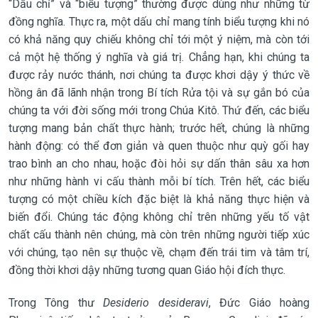
“Dấu chỉ” và “biểu tượng” thường được dùng như những từ
đồng nghĩa. Thực ra, một dấu chỉ mang tính biểu tượng khi nó
có khả năng quy chiếu không chỉ tới một ý niệm, mà còn tới
cả một hệ thống ý nghĩa và giá trị. Chẳng hạn, khi chúng ta
được rảy nước thánh, nơi chúng ta được khơi dậy ý thức về
hồng ân đã lãnh nhận trong Bí tích Rửa tội và sự gắn bó của
chúng ta với đời sống mới trong Chúa Kitô. Thứ đến, các biểu
tượng mang bản chất thực hành; trước hết, chúng là những
hành động: có thể đơn giản và quen thuộc như quỳ gối hay
trao bình an cho nhau, hoặc đòi hỏi sự dấn thân sâu xa hơn
như những hành vi cấu thành mỗi bí tích. Trên hết, các biểu
tượng có một chiều kích đặc biệt là khả năng thực hiện và
biến đổi. Chúng tác động không chỉ trên những yếu tố vật
chất cấu thành nên chúng, mà còn trên những người tiếp xúc
với chúng, tạo nên sự thuộc về, chạm đến trái tim và tâm trí,
đồng thời khơi dậy những tương quan Giáo hội đích thực.
Trong Tông thư
Desiderio desideravi
, Đức Giáo hoàng