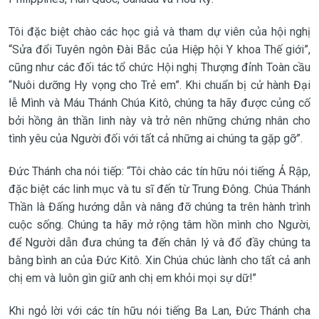
Tôi đặc biệt chào các học giả và tham dự viên của hội nghị
“Sửa đổi Tuyên ngôn Đài Bắc của Hiệp hội Y khoa Thế giới”,
cũng như các đối tác tổ chức Hội nghị Thượng đỉnh Toàn cầu
“Nuôi dưỡng Hy vọng cho Trẻ em”. Khi chuẩn bị cử hành Đại
lễ Mình và Máu Thánh Chúa Kitô, chúng ta hãy được củng cố
bởi hồng ân thần linh này và trở nên những chứng nhân cho
tình yêu của Người đối với tất cả những ai chúng ta gặp gỡ”.
Đức Thánh cha nói tiếp: “Tôi chào các tín hữu nói tiếng Ả Rập,
đặc biệt các linh mục và tu sĩ đến từ Trung Đông. Chúa Thánh
Thần là Đấng hướng dẫn và nâng đỡ chúng ta trên hành trình
cuộc sống. Chúng ta hãy mở rộng tâm hồn mình cho Người,
để Người dẫn đưa chúng ta đến chân lý và đổ đầy chúng ta
bằng bình an của Đức Kitô. Xin Chúa chúc lành cho tất cả anh
chị em và luôn gìn giữ anh chị em khỏi mọi sự dữ!”
Khi ngỏ lời với các tín hữu nói tiếng Ba Lan, Đức Thánh cha