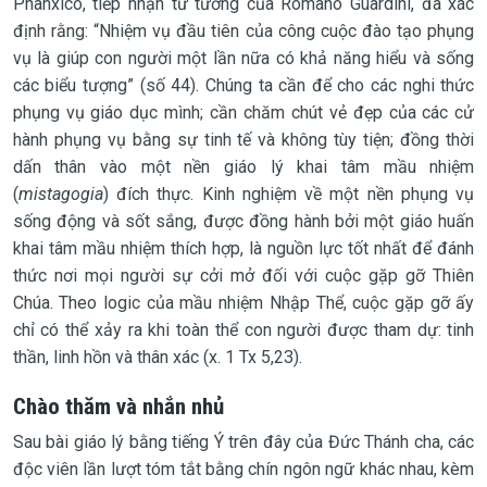
Phanxicô, tiếp nhận tư tưởng của Romano Guardini, đã xác
định rằng: “Nhiệm vụ đầu tiên của công cuộc đào tạo phụng
vụ là giúp con người một lần nữa có khả năng hiểu và sống
các biểu tượng” (số 44). Chúng ta cần để cho các nghi thức
phụng vụ giáo dục mình; cần chăm chút vẻ đẹp của các cử
hành phụng vụ bằng sự tinh tế và không tùy tiện; đồng thời
dấn thân vào một nền giáo lý khai tâm mầu nhiệm
(
mistagogia
) đích thực. Kinh nghiệm về một nền phụng vụ
sống động và sốt sắng, được đồng hành bởi một giáo huấn
khai tâm mầu nhiệm thích hợp, là nguồn lực tốt nhất để đánh
thức nơi mọi người sự cởi mở đối với cuộc gặp gỡ Thiên
Chúa. Theo logic của mầu nhiệm Nhập Thể, cuộc gặp gỡ ấy
chỉ có thể xảy ra khi toàn thể con người được tham dự: tinh
thần, linh hồn và thân xác (x. 1 Tx 5,23).
Chào thăm và nhắn nhủ
Sau bài giáo lý bằng tiếng Ý trên đây của Đức Thánh cha, các
độc viên lần lượt tóm tắt bằng chín ngôn ngữ khác nhau, kèm